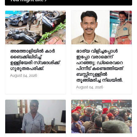
അത്തോളിയിൽ കാർ
ഭാര്യ വിളിച്ചപ്പോള്‍
ബൈക്കിലിടിച്ച്
ഇപ്പോ വരാമെന്ന്
ഉള്ളിയേരി സ്വദേശിക്ക്
പറഞ്ഞു; ഡ്രൈവറെ
ഗുരുതരപരിക്ക്.
പിന്നീട് കണ്ടെത്തിയത്
ബസ്സിനുള്ളില്‍
August 04, 2026
തൂങ്ങിമരിച്ച നിലയിൽ.
August 04, 2026