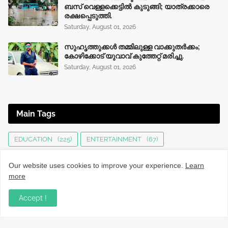
ബസ് വെള്ളക്കെട്ടിൽ കുടുങ്ങി; യാത്രക്കാരെ
രക്ഷപ്പെടുത്തി.
Saturday, August 01, 2026
സുഹൃത്തുക്കൾ തമ്മിലുള്ള വാക്കുതർക്കം;
കോഴിക്കോട് യുവാവ് കുത്തേറ്റ് മരിച്ചു.
Saturday, August 01, 2026
Main Tags
EDUCATION
(225)
ENTERTAINMENT
(67)
HEALTH
(136)
INTERNATIONAL
(125)
JOBS
(76)
Our website uses cookies to improve your experience.
Learn
KERALA NEWS
(1495)
KOZHIKODE
(1230)
more
LOCAL NEWS
(1476)
NATIONAL
(282)
Accept !
OBITUARY
(552)
SPORTS
(63)
TECHNOLOGY
(34)