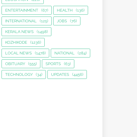
ENTERTAINMENT
(67)
HEALTH
(136)
INTERNATIONAL
(125)
JOBS
(76)
KERALA NEWS
(1498)
KOZHIKODE
(1236)
LOCAL NEWS
(1478)
NATIONAL
(284)
OBITUARY
(555)
SPORTS
(63)
TECHNOLOGY
(34)
UPDATES
(4456)