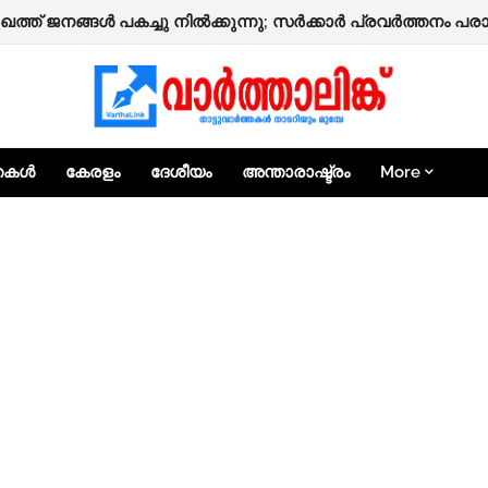
ാക്കൂപ്പറമ്പത്ത് മുഹമ്മദ് ഹാജി നിര്യാതനായി.
 മുഖത്ത് ജനങ്ങൾ പകച്ചു നിൽക്കുന്നു; സർക്കാർ പ്രവർത്തനം
്തകൾ
കേരളം
ദേശീയം
അന്താരാഷ്ട്രം
More