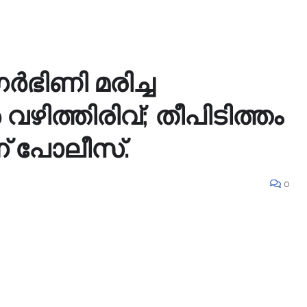
ഗര്‍ഭിണി മരിച്ച
ഴിത്തിരിവ്; തീപിടിത്തം
് പോലീസ്.
0