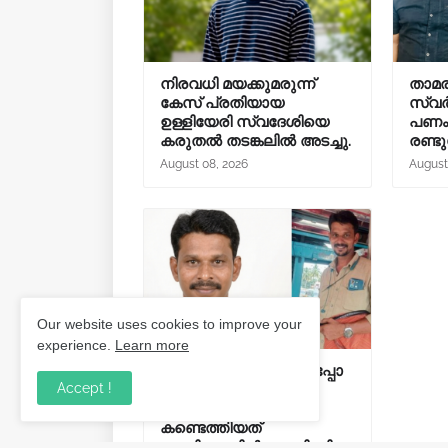
നിരവധി മയക്കുമരുന്ന്
താമര
കേസ് പ്രതിയായ
സ്വർ
ഉള്ളിയേരി സ്വദേശിയെ
പണം 
കരുതൽ തടങ്കലിൽ അടച്ചു.
രണ്ടു
August 08, 2026
August
Our website uses cookies to improve your
experience.
Learn more
ഭാര്യ വിളിച്ചപ്പോള്‍ ഇപ്പോ
Accept !
വരാമെന്ന് പറഞ്ഞു;
ഡ്രൈവറെ പിന്നീട്
കണ്ടെത്തിയത്
ബസ്സിനുള്ളില്‍ തൂങ്ങിമരിച്ച