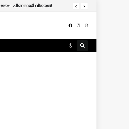
 പരാജയം- പിണറായി വിജയൻ.