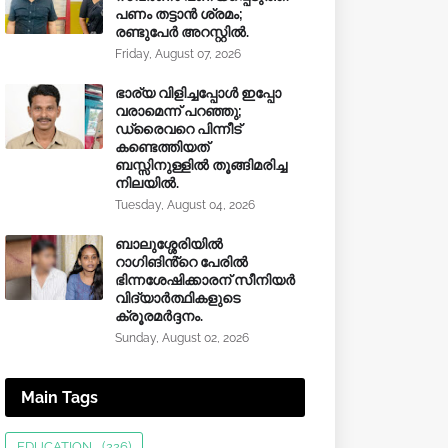
പണം തട്ടാൻ ശ്രമം;
രണ്ടുപേർ അറസ്റ്റിൽ.
Friday, August 07, 2026
ഭാര്യ വിളിച്ചപ്പോള്‍ ഇപ്പോ
വരാമെന്ന് പറഞ്ഞു;
ഡ്രൈവറെ പിന്നീട്
കണ്ടെത്തിയത്
ബസ്സിനുള്ളില്‍ തൂങ്ങിമരിച്ച
നിലയിൽ.
Tuesday, August 04, 2026
ബാലുശ്ശേരിയിൽ
റാഗിങിൻ്റെ പേരിൽ
ഭിന്നശേഷിക്കാരന് സീനിയർ
വിദ്യാർത്ഥികളുടെ
ക്രൂരമര്‍ദ്ദനം.
Sunday, August 02, 2026
Main Tags
EDUCATION
(226)