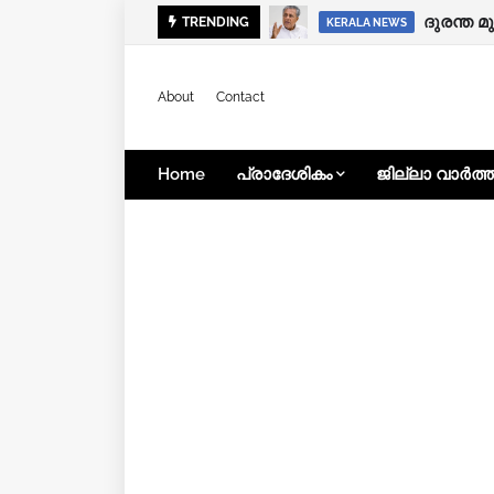
കാക്കൂര്‍ ക
ദുരന്ത
TRENDING
OBITUARY
KERALA NEWS
About
Contact
Home
പ്രാദേശികം
ജില്ലാ വാർത