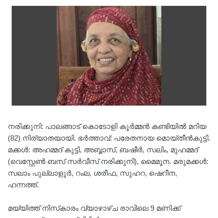
നരിക്കുനി: പാലങ്ങാട് കൊടോളി കൂർമ്മൻ കണ്ടിയിൽ മറിയ
(82) നിര്യാതയായി. ഭർത്താവ്: പരേതനായ മൊയ്തീൻകുട്ടി.
മക്കൾ: അഹമ്മദ് കുട്ടി, അബ്ബാസ്, ബഷീർ, സലിം, മുഹമ്മദ്
(വെസ്റ്റേൺ ബസ് സർവീസ് നരിക്കുനി), മൈമൂന. മരുമക്കൾ:
സലാം പുല്ലാളൂർ, റംല, ശരീഫ, സുഹറ, ഷെറീന,
ഹന്നത്ത്.
മയ്യിത്ത് നിസ്‌കാരം വ്യാഴാഴ്ച രാവിലെ 9 മണിക്ക്