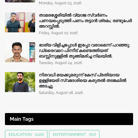
Monday, August 03, 2026
താമരശ്ശേരിയിൽ വ്യാജ സ്വർണം
പണയപ്പെടുത്തി പണം തട്ടാൻ ശ്രമം; രണ്ടുപേർ
അറസ്റ്റിൽ.
Friday, August 07, 2026
ഭാര്യ വിളിച്ചപ്പോള്‍ ഇപ്പോ വരാമെന്ന് പറഞ്ഞു;
ഡ്രൈവറെ പിന്നീട് കണ്ടെത്തിയത്
ബസ്സിനുള്ളില്‍ തൂങ്ങിമരിച്ച നിലയിൽ.
Tuesday, August 04, 2026
നിരവധി മയക്കുമരുന്ന് കേസ് പ്രതിയായ
ഉള്ളിയേരി സ്വദേശിയെ കരുതൽ തടങ്കലിൽ
അടച്ചു.
Saturday, August 08, 2026
Main Tags
EDUCATION
(226)
ENTERTAINMENT
(67)