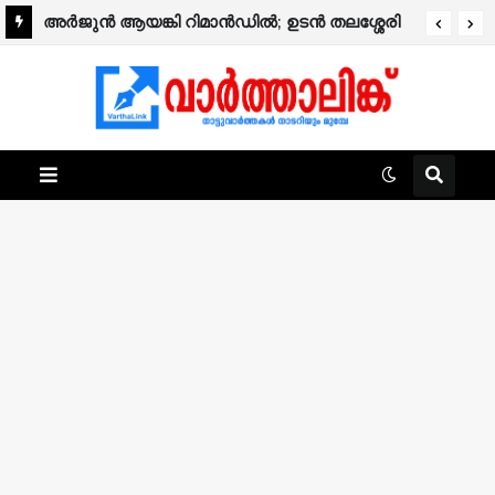
അര്‍ജുന്‍ ആയങ്കി റിമാന്‍ഡില്‍; ഉടന്‍ തലശ്ശേരി
ജയിലിലേക്ക് മാറ്റും.