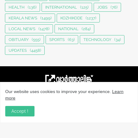
HEALTH
(136)
INTERNATIONAL
(125)
JOBS
(76)
KERALA NEWS
(1499)
KOZHIKODE
(1237)
LOCAL NEWS
(1478)
NATIONAL
(284)
OBITUARY
(555)
SPORTS
(63)
TECHNOLOGY
(34)
UPDATES
(4458)
Our website uses cookies to improve your experience.
Learn
നാട്ടുവാർത്തകൾ, തൊഴിൽ, വിദ്യാഭ്യാസം, വാണിജ്യം,
more
ടെക്നോളജി സംബന്ധമായ വാർത്തകൾ, പൊതു/ഗവൺമെൻ്റ്
അറിയിപ്പുകൾ, വിനോദം എന്നിവയും മറ്റും ഉൾക്കൊള്ളുന്ന,
Accept !
വൈവിധ്യമാർന്നതും വിശ്വസനീയവുമായ
വാർത്തകൾക്കായുള്ള നിങ്ങളുടെ ഉറവിടം.