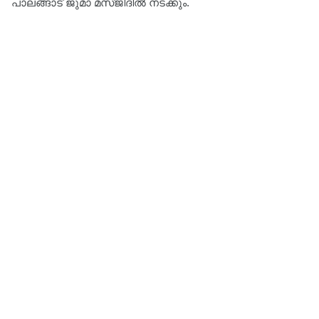
പാലങ്ങാട് ജുമാ മസ്ജിദിൽ നടക്കും.