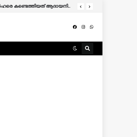
തിന് അപേക്ഷിക്കാം.
കേരളത്തിൽ 86,000 മുൻഗണനാ റേഷൻ കാർഡുകാർ പുറത്തേക്ക്; അനർഹരെ കണ്ടെത്തിയത് ആദായനികുതി റിട്ടേൺ പരിശോധിച്ച്.