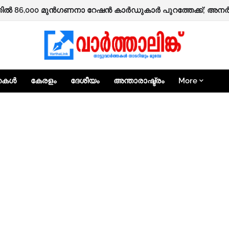
ഷിക്കാർക്ക് ‘ആശ്വാസം’ പദ്ധതിയിലൂടെ 25,000 രൂപ ധനസഹായത്
്തകൾ
കേരളം
ദേശീയം
അന്താരാഷ്ട്രം
More