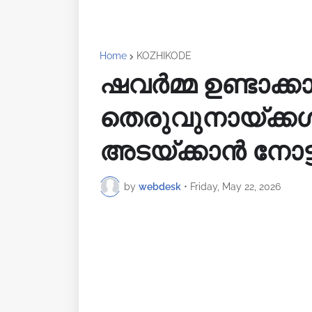
Home
KOZHIKODE
ഷവർമ്മ ഉണ്ടാക്കാ
തെരുവുനായ്ക്കൾ ക
അടയ്ക്കാൻ നോട്ട
by
webdesk
•
Friday, May 22, 2026