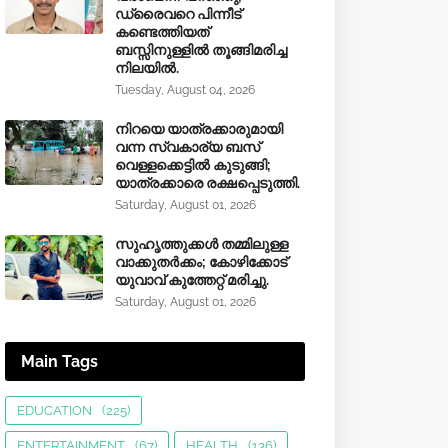
ഡ്രൈവറെ പിന്നീട്
കണ്ടെത്തിയത്
ബസ്സിനുള്ളില്‍ തൂങ്ങിമരിച്ച
നിലയിൽ.
Tuesday, August 04, 2026
നിറയെ യാത്രക്കാരുമായി
വന്ന സ്വകാര്യ ബസ്
വെള്ളക്കെട്ടിൽ കുടുങ്ങി;
യാത്രക്കാരെ രക്ഷപ്പെടുത്തി.
Saturday, August 01, 2026
സുഹൃത്തുക്കൾ തമ്മിലുള്ള
വാക്കുതർക്കം; കോഴിക്കോട്
യുവാവ് കുത്തേറ്റ് മരിച്ചു.
Saturday, August 01, 2026
Main Tags
EDUCATION
(225)
ENTERTAINMENT
(67)
HEALTH
(136)