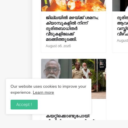
ജില്ലയിൽ മഴയ്ക്ക് ശമനം;
ദുരി
ക്യാമ്പുകളിൽ നിന്ന്
ആവശ്
ദുരിതബാധിതർ
വസ്ത്
വീടുകളിലേക്ക്
വീഴ്
മടങ്ങിത്തുടങ്ങി.
August
August 06, 2026
Our website uses cookies to improve your
experience.
Learn more
Accept !
പത്തുവയസുകാരനെ
കാറിൽ
കയറ്റിക്കൊണ്ടുപോയി
പീഡിപ്പിച്ചു; വയോധികൻ
അറസ്റ്റിൽ.