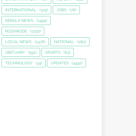
INTERNATIONAL
(125)
JOBS
(76)
KERALA NEWS
(1495)
KOZHIKODE
(1230)
LOCAL NEWS
(1476)
NATIONAL
(282)
OBITUARY
(552)
SPORTS
(63)
TECHNOLOGY
(34)
UPDATES
(4442)