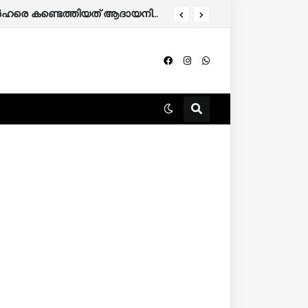
തിന് അപേക്ഷിക്കാം.
കേരളത്തിൽ 86,000 മുൻഗണനാ റേഷൻ കാർഡുകാർ പുറത്തേക്ക്; അനർഹരെ കണ്ടെത്തിയത് ആദായനികുതി റിട്ടേൺ പരിശോധിച്ച്.