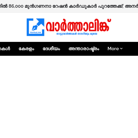
ഷിക്കാർക്ക് ‘ആശ്വാസം’ പദ്ധതിയിലൂടെ 25,000 രൂപ ധനസഹായത്
്തകൾ
കേരളം
ദേശീയം
അന്താരാഷ്ട്രം
More