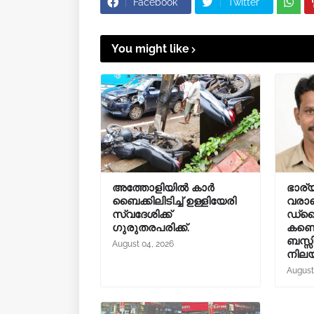
Facebook
Twitter
You might like
അത്തോളിയിൽ കാർ
ഭാര്യ
ബൈക്കിലിടിച്ച് ഉള്ളിയേരി
വരാമ
സ്വദേശിക്ക്
ഡ്രൈ
ഗുരുതരപരിക്ക്.
കണ്ട
ബസ്സി
August 04, 2026
നില
August