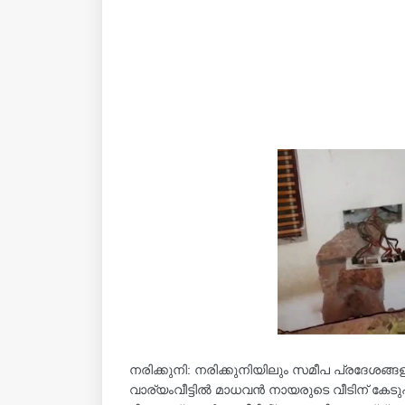
നരിക്കുനി: നരിക്കുനിയിലും സമീപ പ്രദേശങ്
വാര്യംവീട്ടിൽ മാധവൻ നായരുടെ വീടിന് കേടു