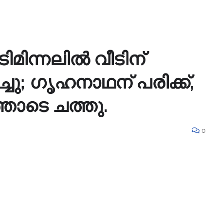
ിമിന്നലിൽ വീടിന്
ചു; ഗൃഹനാഥന് പരിക്ക്,
തോടെ ചത്തു.
0