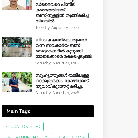
ഡ്രൈവറെ പിന്നീട്
കണ്ടെത്തിയത്
ബസ്സിനുള്ളില്‍ തൂങ്ങിമരിച്ച
നിലയിൽ.
Tuesday, August 04, 2026
നിറയെ യാത്രക്കാരുമായി
വന്ന സ്വകാര്യ ബസ്
വെള്ളക്കെട്ടിൽ കുടുങ്ങി;
യാത്രക്കാരെ രക്ഷപ്പെടുത്തി.
Saturday, August 01, 2026
സുഹൃത്തുക്കൾ തമ്മിലുള്ള
വാക്കുതർക്കം; കോഴിക്കോട്
യുവാവ് കുത്തേറ്റ് മരിച്ചു.
Saturday, August 01, 2026
Main Tags
EDUCATION
(225)
ENTERTAINMENT
(67)
HEALTH
(136)