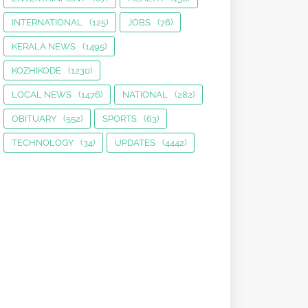
INTERNATIONAL
(125)
JOBS
(76)
KERALA NEWS
(1495)
KOZHIKODE
(1230)
LOCAL NEWS
(1476)
NATIONAL
(282)
OBITUARY
(552)
SPORTS
(63)
TECHNOLOGY
(34)
UPDATES
(4442)