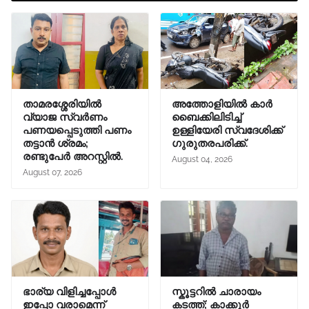
താമരശ്ശേരിയിൽ
അത്തോളിയിൽ കാർ
വ്യാജ സ്വർണം
ബൈക്കിലിടിച്ച്
പണയപ്പെടുത്തി പണം
ഉള്ളിയേരി സ്വദേശിക്ക്
തട്ടാൻ ശ്രമം;
ഗുരുതരപരിക്ക്.
രണ്ടുപേർ അറസ്റ്റിൽ.
August 04, 2026
August 07, 2026
ഭാര്യ വിളിച്ചപ്പോള്‍
സ്കൂട്ടറിൽ ചാരായം
ഇപ്പോ വരാമെന്ന്
കടത്ത്; കാക്കൂർ