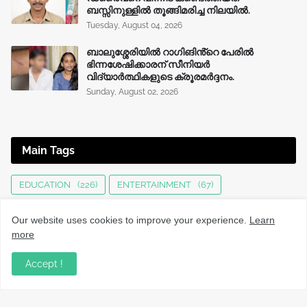
ബസ്സിനുള്ളില്‍ തൂങ്ങിമരിച്ച നിലയിൽ.
Tuesday, August 04, 2026
ബാലുശ്ശേരിയിൽ റാഗിങിൻ്റെ പേരിൽ
ഭിന്നശേഷിക്കാരന് സീനിയർ
വിദ്യാർത്ഥികളുടെ ക്രൂരമര്‍ദ്ദനം.
Sunday, August 02, 2026
Main Tags
EDUCATION
(226)
ENTERTAINMENT
(67)
HEALTH
(136)
INTERNATIONAL
(125)
JOBS
(76)
Our website uses cookies to improve your experience.
Learn
KERALA NEWS
(1497)
KOZHIKODE
(1233)
more
LOCAL NEWS
(1477)
NATIONAL
(283)
Accept !
OBITUARY
(552)
SPORTS
(63)
TECHNOLOGY
(34)
UPDATES
(4450)