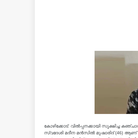
കോഴിക്കോട്: വിൽപ്പനക്കായി സൂക്ഷിച്ച കഞ്ച
സ്വദേശി മദീന മൻസിൽ മുഷാരിദ് (46) ആണ് 