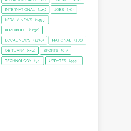
INTERNATIONAL
(125)
JOBS
(76)
KERALA NEWS
(1495)
KOZHIKODE
(1230)
LOCAL NEWS
(1476)
NATIONAL
(282)
OBITUARY
(552)
SPORTS
(63)
TECHNOLOGY
(34)
UPDATES
(4442)