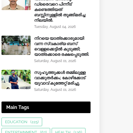
ഡ്രൈവറെ പിന്നീട്
കണ്ടെത്തിയത്
ബസ്സിനുള്ളില്‍ തൂങ്ങിമരിച്ച
നിലയിൽ.
Tuesday, August 04, 2026
നിറയെ യാത്രക്കാരുമായി
വന്ന സ്വകാര്യ ബസ്
വെള്ളക്കെട്ടിൽ കുടുങ്ങി;
യാത്രക്കാരെ രക്ഷപ്പെടുത്തി.
Saturday, August 01, 2026
സുഹൃത്തുക്കൾ തമ്മിലുള്ള
വാക്കുതർക്കം; കോഴിക്കോട്
യുവാവ് കുത്തേറ്റ് മരിച്ചു.
Saturday, August 01, 2026
Main Tags
EDUCATION
(225)
ENTERTAINMENT
(67)
HEALTH
(136)