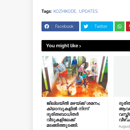
Tags:
KOZHIKODE
UPDATES
Facebook
Twitter
You might like
ജില്ലയിൽ മഴയ്ക്ക് ശമനം;
ദുരി
ക്യാമ്പുകളിൽ നിന്ന്
ആവശ്
ദുരിതബാധിതർ
വസ്ത്
വീടുകളിലേക്ക്
വീഴ്
മടങ്ങിത്തുടങ്ങി.
August