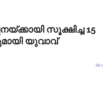
നയ്ക്കായി സൂക്ഷിച്ച 15
വുമായി യുവാവ്
0