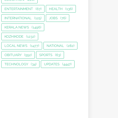
ENTERTAINMENT
(67)
HEALTH
(136)
INTERNATIONAL
(125)
JOBS
(76)
KERALA NEWS
(1496)
KOZHIKODE
(1232)
LOCAL NEWS
(1477)
NATIONAL
(282)
OBITUARY
(552)
SPORTS
(63)
TECHNOLOGY
(34)
UPDATES
(4447)