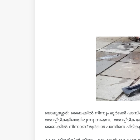
ബാലുശ്ശേരി: ബൈക്കിൽ നിന്നും മൂർഖൻ പാമ്പ
അറപ്പീടികയിലായിരുന്നു സംഭവം. അറപ്പീടിക കോറോത്
ബൈക്കില്‍ നിന്നാണ് മൂർഖൻ പാമ്പിനെ പിടിക