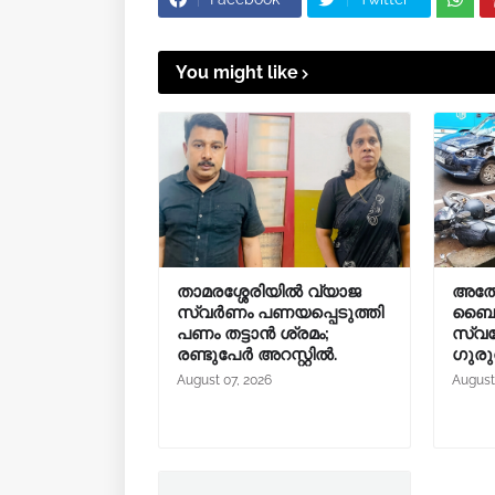
You might like
താമരശ്ശേരിയിൽ വ്യാജ
അത്
സ്വർണം പണയപ്പെടുത്തി
ബൈക്ക
പണം തട്ടാൻ ശ്രമം;
സ്വദേ
രണ്ടുപേർ അറസ്റ്റിൽ.
ഗുരു
August 07, 2026
August