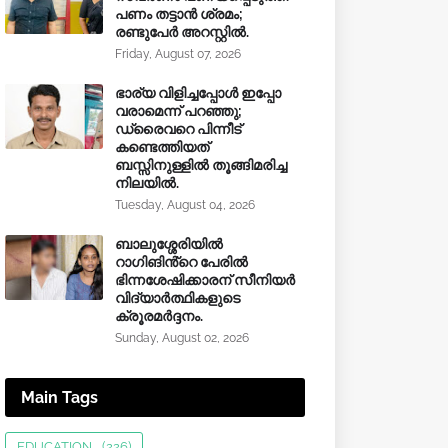
പണം തട്ടാൻ ശ്രമം;
രണ്ടുപേർ അറസ്റ്റിൽ.
Friday, August 07, 2026
ഭാര്യ വിളിച്ചപ്പോള്‍ ഇപ്പോ
വരാമെന്ന് പറഞ്ഞു;
ഡ്രൈവറെ പിന്നീട്
കണ്ടെത്തിയത്
ബസ്സിനുള്ളില്‍ തൂങ്ങിമരിച്ച
നിലയിൽ.
Tuesday, August 04, 2026
ബാലുശ്ശേരിയിൽ
റാഗിങിൻ്റെ പേരിൽ
ഭിന്നശേഷിക്കാരന് സീനിയർ
വിദ്യാർത്ഥികളുടെ
ക്രൂരമര്‍ദ്ദനം.
Sunday, August 02, 2026
Main Tags
EDUCATION
(226)