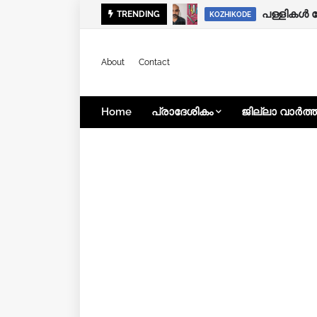
കനത്ത മഴ:
പള്ളികൾ 
TRENDING
KOZHIKODE
KOZHIKODE
About
Contact
Home
പ്രാദേശികം
ജില്ലാ വാർത