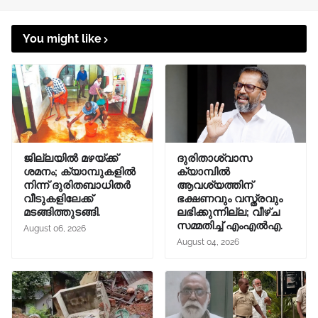
You might like
ജില്ലയിൽ മഴയ്ക്ക്
ദുരിതാശ്വാസ
ശമനം; ക്യാമ്പുകളിൽ
ക്യാമ്പിൽ
നിന്ന് ദുരിതബാധിതർ
ആവശ്യത്തിന്
വീടുകളിലേക്ക്
ഭക്ഷണവും വസ്ത്രവും
മടങ്ങിത്തുടങ്ങി.
ലഭിക്കുന്നില്ല; വീഴ്ച
സമ്മതിച്ച് എംഎൽഎ.
August 06, 2026
August 04, 2026