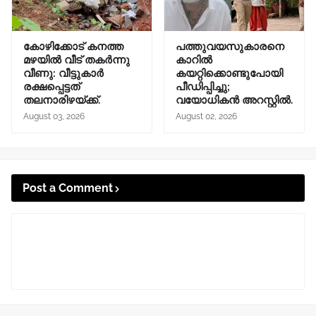
കോഴിക്കോട് കനത്ത
പത്തുവയസുകാരനെ
മഴയിൽ വീട് തകർന്നു
കാറിൽ
വീണു: വീട്ടുകാർ
കയറ്റിക്കൊണ്ടുപോയി
രക്ഷപ്പെട്ടത്
പീഡിപ്പിച്ചു;
തലനാരിഴയ്ക്ക്.
വയോധികൻ അറസ്റ്റിൽ.
August 03, 2026
August 02, 2026
Post a Comment