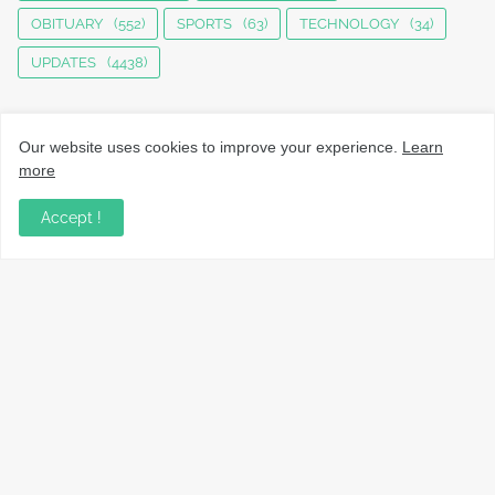
OBITUARY
(552)
SPORTS
(63)
TECHNOLOGY
(34)
UPDATES
(4438)
Our website uses cookies to improve your experience.
Learn
more
Accept !
നാട്ടുവാർത്തകൾ, തൊഴിൽ, വിദ്യാഭ്യാസം, വാണിജ്യം,
ടെക്നോളജി സംബന്ധമായ വാർത്തകൾ, പൊതു/ഗവൺമെൻ്റ്
അറിയിപ്പുകൾ, വിനോദം എന്നിവയും മറ്റും ഉൾക്കൊള്ളുന്ന,
വൈവിധ്യമാർന്നതും വിശ്വസനീയവുമായ
വാർത്തകൾക്കായുള്ള നിങ്ങളുടെ ഉറവിടം.