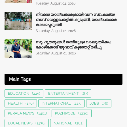
Tuesday, August 04, 2026
നിറയെ യാത്രക്കാരുമായി വന്ന സ്വകാര്യ
ബസ് വെള്ളക്കെട്ടിൽ കുടുങ്ങി; യാത്രക്കാരെ
രക്ഷപ്പെടുത്തി.
Saturday, August 01, 2026
സുഹൃത്തുക്കൾ തമ്മിലുള്ള വാക്കുതർക്കം;
കോഴിക്കോട് യുവാവ് കുത്തേറ്റ് മരിച്ചു.
Saturday, August 01, 2026
Main Tags
EDUCATION
(225)
ENTERTAINMENT
(67)
HEALTH
(136)
INTERNATIONAL
(125)
JOBS
(76)
KERALA NEWS
(1491)
KOZHIKODE
(1230)
LOCAL NEWS
(1476)
NATIONAL
(282)