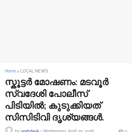
Home
LOCAL NEWS
സ്കൂട്ടർ മോഷണം: മടവൂർ
സ്വദേശി പോലീസ്
പിടിയിൽ; കുടുക്കിയത്
സിസിടിവി ദൃശ്യങ്ങൾ.
by
webdesk
•
Wednesday, April 29, 2026
0