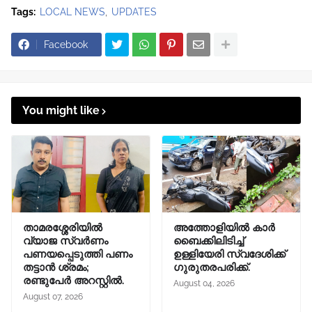
Tags:
LOCAL NEWS
UPDATES
Facebook
You might like
താമരശ്ശേരിയിൽ
അത്തോളിയിൽ കാർ
വ്യാജ സ്വർണം
ബൈക്കിലിടിച്ച്
പണയപ്പെടുത്തി പണം
ഉള്ളിയേരി സ്വദേശിക്ക്
തട്ടാൻ ശ്രമം;
ഗുരുതരപരിക്ക്.
രണ്ടുപേർ അറസ്റ്റിൽ.
August 04, 2026
August 07, 2026