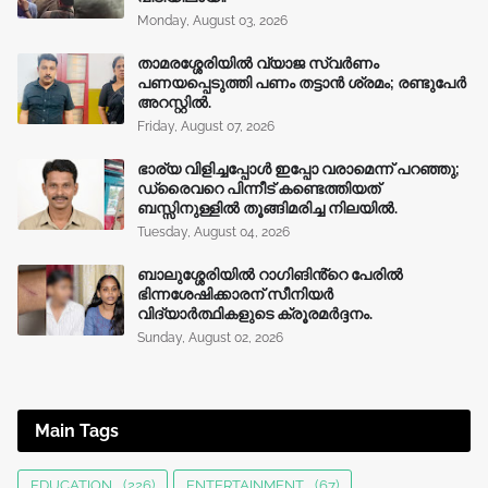
Monday, August 03, 2026
താമരശ്ശേരിയിൽ വ്യാജ സ്വർണം
പണയപ്പെടുത്തി പണം തട്ടാൻ ശ്രമം; രണ്ടുപേർ
അറസ്റ്റിൽ.
Friday, August 07, 2026
ഭാര്യ വിളിച്ചപ്പോള്‍ ഇപ്പോ വരാമെന്ന് പറഞ്ഞു;
ഡ്രൈവറെ പിന്നീട് കണ്ടെത്തിയത്
ബസ്സിനുള്ളില്‍ തൂങ്ങിമരിച്ച നിലയിൽ.
Tuesday, August 04, 2026
ബാലുശ്ശേരിയിൽ റാഗിങിൻ്റെ പേരിൽ
ഭിന്നശേഷിക്കാരന് സീനിയർ
വിദ്യാർത്ഥികളുടെ ക്രൂരമര്‍ദ്ദനം.
Sunday, August 02, 2026
Main Tags
EDUCATION
(226)
ENTERTAINMENT
(67)