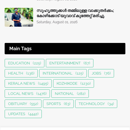
സുഹൃത്തുക്കൾ തമ്മിലുള്ള വാക്കുതർക്കം;
കോഴിക്കോട് യുവാവ് കുത്തേറ്റ് മരിച്ചു.
Saturday, August 01, 2026
Main Tags
EDUCATION
(225)
ENTERTAINMENT
(67)
HEALTH
(136)
INTERNATIONAL
(125)
JOBS
(76)
KERALA NEWS
(1495)
KOZHIKODE
(1230)
LOCAL NEWS
(1476)
NATIONAL
(282)
OBITUARY
(552)
SPORTS
(63)
TECHNOLOGY
(34)
UPDATES
(4442)