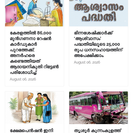
കേരളത്തിൽ 86,000
ഭിന്നശേഷിക്കാർക്ക്
മുൻഗണനാ റേഷൻ
‘ആശ്വാസം’
കാർഡുകാർ
പദ്ധതിയിലൂടെ 25,000
പുറത്തേക്ക്;
രൂപ ധനസഹായത്തിന്
അനർഹരെ
അപേക്ഷിക്കാം.
കണ്ടെത്തിയത്
August 06, 2026
ആദായനികുതി റിട്ടേൺ
പരിശോധിച്ച്.
August 06, 2026
ക്ഷേമപെൻഷൻ ഇനി
തൃശൂർ കുന്നംകുളത്ത്