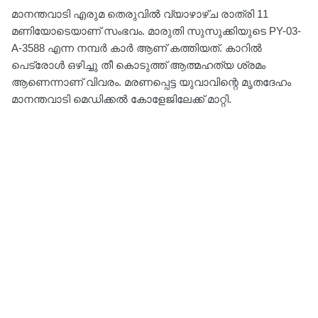
മാനന്തവാടി എരുമ തെരുവിൽ വ്യാഴാഴ്ച രാത്രി 11
മണിയോടെയാണ് സംഭവം. മാരുതി സുസുക്കിയുടെ PY-03-
A-3588 എന്ന നമ്പർ കാർ ആണ് കത്തിയത്. കാറിൽ
പെട്രോൾ ഒഴിച്ചു തീ കൊടുത്ത് ആത്മഹത്യ ശ്രമം
ആണെന്നാണ് വിവരം. മരണപ്പെട്ട യുവാവിന്റെ മൃതദേഹം
മാനന്തവാടി മെഡിക്കൽ കോളേജിലേക്ക് മാറ്റി.