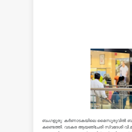
ബംഗളൂരു: കർണാടകയിലെ മൈസൂരുവിൽ ബിഎസ്‌
കണ്ടെത്തി. വടകര ആയഞ്ചേരി സ്വദേശി വി.മു