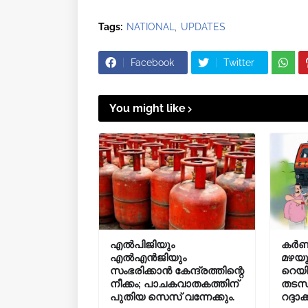
Tags:
NATIONAL
UPDATES
Facebook
Twitter
You might like
എൽപിജിയും
കർണ
എൽഎൻജിയും
മഴയും
സംഭരിക്കാൻ കേന്ദ്രത്തിന്റെ
റെയ
നീക്കം; പാചകവാതകത്തിന്
തടസപ
പുതിയ സെസ് വന്നേക്കും.
റദ്ദാക്