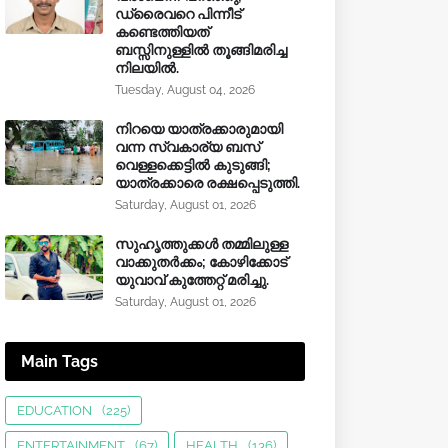
ഡ്രൈവറെ പിന്നീട്
കണ്ടെത്തിയത്
ബസ്സിനുള്ളില്‍ തൂങ്ങിമരിച്ച
നിലയിൽ.
Tuesday, August 04, 2026
നിറയെ യാത്രക്കാരുമായി
വന്ന സ്വകാര്യ ബസ്
വെള്ളക്കെട്ടിൽ കുടുങ്ങി;
യാത്രക്കാരെ രക്ഷപ്പെടുത്തി.
Saturday, August 01, 2026
സുഹൃത്തുക്കൾ തമ്മിലുള്ള
വാക്കുതർക്കം; കോഴിക്കോട്
യുവാവ് കുത്തേറ്റ് മരിച്ചു.
Saturday, August 01, 2026
Main Tags
EDUCATION
(225)
ENTERTAINMENT
(67)
HEALTH
(136)