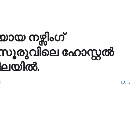
യ നഴ്സിംഗ്
സൂരുവിലെ ഹോസ്റ്റൽ
നിലയിൽ.
6
0