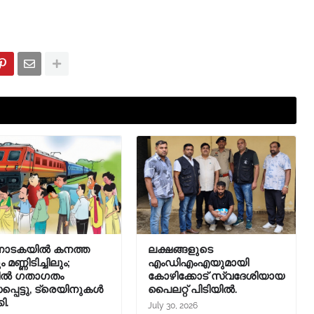
ാടകയിൽ കനത്ത
ലക്ഷങ്ങളുടെ
 മണ്ണിടിച്ചിലും;
എംഡിഎംഎയുമായി
ിൽ ഗതാഗതം
കോഴിക്കോട് സ്വദേശിയായ
്പെട്ടു, ട്രെയിനുകൾ
പൈലറ്റ് പിടിയിൽ.
കി.
July 30, 2026