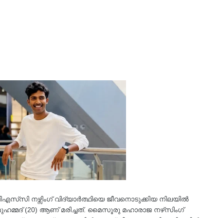
സി നഴ്സ‌ിംഗ് വിദ്യാർത്ഥിയെ ജീവനൊടുക്കിയ നിലയിൽ
ഹമ്മദ് (20) ആണ് മരിച്ചത്. മൈസൂരു മഹാരാജ നഴ്‌സിംഗ്