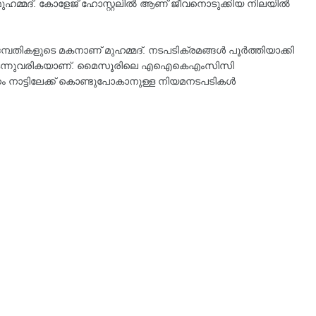
മുഹമ്മദ്. കോളേജ് ഹോസ്റ്റലിൽ ആണ് ജീവനൊടുക്കിയ നിലയിൽ
ികളുടെ മകനാണ് മുഹമ്മദ്. നടപടിക്രമങ്ങള്‍ പൂര്‍ത്തിയാക്കി
ങള്‍ നടന്നുവരികയാണ്. മൈസൂരിലെ എഐകെഎംസിസി
 നാട്ടിലേക്ക് കൊണ്ടുപോകാനുള്ള നിയമനടപടികള്‍