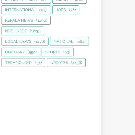
INTERNATIONAL
(125)
JOBS
(76)
KERALA NEWS
(1490)
KOZHIKODE
(1229)
LOCAL NEWS
(1476)
NATIONAL
(282)
OBITUARY
(550)
SPORTS
(63)
TECHNOLOGY
(34)
UPDATES
(4436)