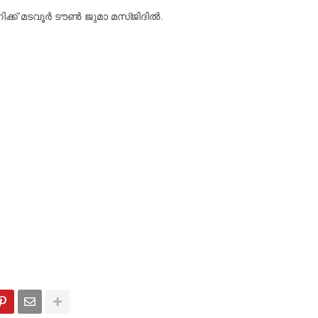
ണിക്ക് മടവൂർ ടൗൺ ജുമാ മസ്ജിദിൽ.