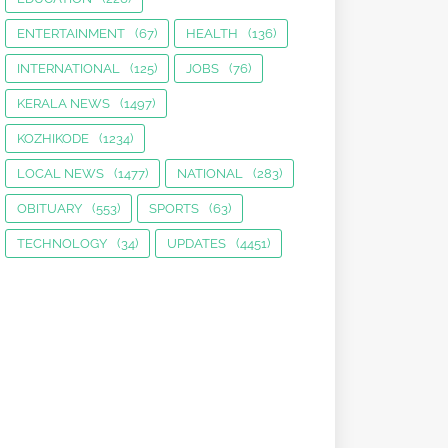
ENTERTAINMENT
(67)
HEALTH
(136)
INTERNATIONAL
(125)
JOBS
(76)
KERALA NEWS
(1497)
KOZHIKODE
(1234)
LOCAL NEWS
(1477)
NATIONAL
(283)
OBITUARY
(553)
SPORTS
(63)
TECHNOLOGY
(34)
UPDATES
(4451)