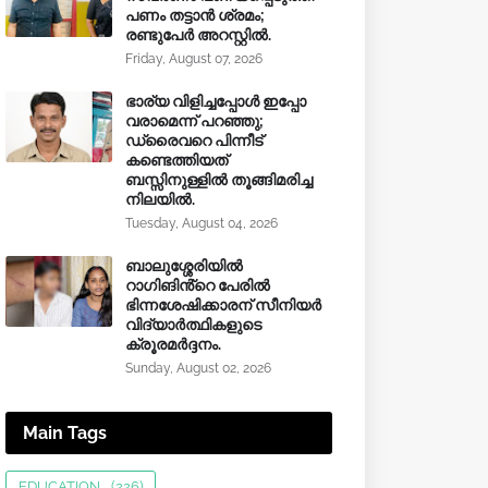
പണം തട്ടാൻ ശ്രമം;
രണ്ടുപേർ അറസ്റ്റിൽ.
Friday, August 07, 2026
ഭാര്യ വിളിച്ചപ്പോള്‍ ഇപ്പോ
വരാമെന്ന് പറഞ്ഞു;
ഡ്രൈവറെ പിന്നീട്
കണ്ടെത്തിയത്
ബസ്സിനുള്ളില്‍ തൂങ്ങിമരിച്ച
നിലയിൽ.
Tuesday, August 04, 2026
ബാലുശ്ശേരിയിൽ
റാഗിങിൻ്റെ പേരിൽ
ഭിന്നശേഷിക്കാരന് സീനിയർ
വിദ്യാർത്ഥികളുടെ
ക്രൂരമര്‍ദ്ദനം.
Sunday, August 02, 2026
Main Tags
EDUCATION
(226)