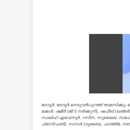
മടവൂർ: മടവൂർ നെടുവൻപുറത്ത് താമസിക്കും തെ
മക്കൾ: ഷമീർ (ജി 5 നരിക്കുനി), ഷഫീഖ് (ഖത്ത
സാലിഹ് എരവന്നൂർ, റസീന, സുലൈഖ. സഹോദരങ
പ്രസിഡണ്ട്‌), നാസർ (ദുബൈ), ഫാത്തിമ, ന