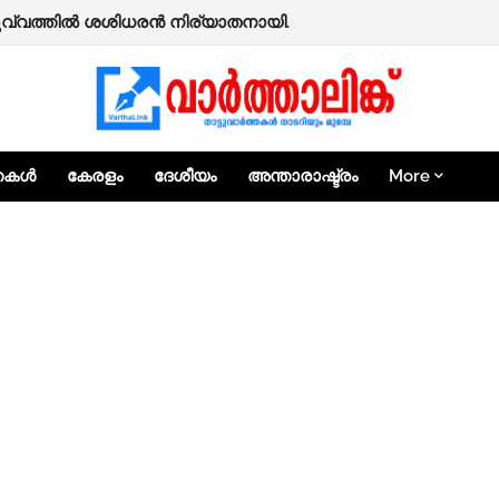
പൂവ്വത്തിൽ ശശിധരൻ നിര്യാതനായി.
്തകൾ
കേരളം
ദേശീയം
അന്താരാഷ്ട്രം
More