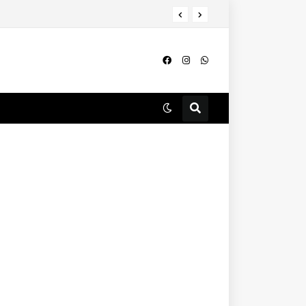
16കാരിയെ പീഡിപ്പിച്ച ഗുണ്ടാത്തലവൻ ശാഖിഷ് കുമ്പാളി അറസ്റ്റിൽ; പിടികൂടിയത് ബത്തേരിയിലെ റിസോർട്ട് വളഞ്ഞ്.