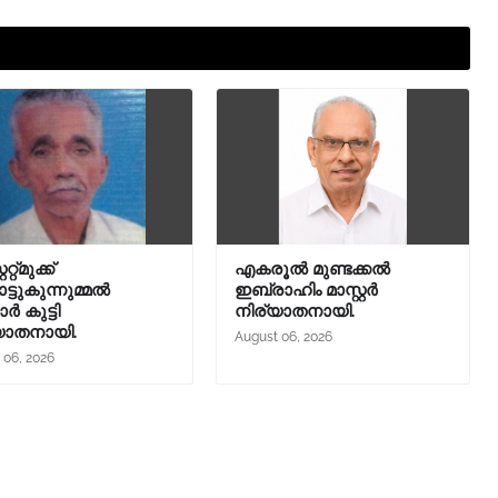
റ്റ്മുക്ക്
എകരൂൽ മുണ്ടക്കൽ
്ടുകുന്നുമ്മൽ
ഇബ്രാഹിം മാസ്റ്റർ
ാർ കുട്ടി
നിര്യാതനായി.
യാതനായി.
August 06, 2026
 06, 2026