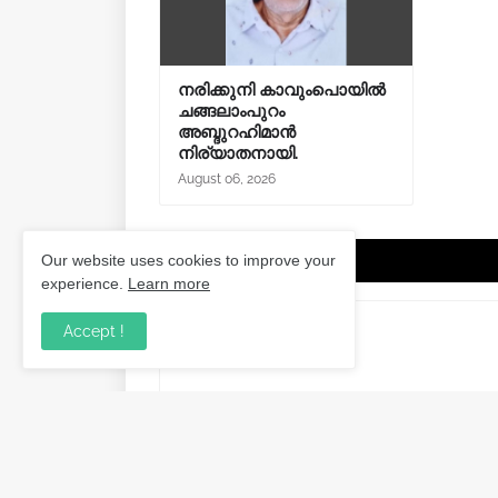
നരിക്കുനി കാവുംപൊയിൽ
ചങ്ങലാംപുറം
അബ്ദുറഹിമാൻ
നിര്യാതനായി.
August 06, 2026
Post a Comment
Our website uses cookies to improve your
experience.
Learn more
Accept !
Previous Post