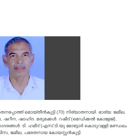
നപ്പോത്ത് മൊയ്‌തീൻകുട്ടി (70) നിര്യാതനായി. ഭാര്യ: ജമീല.
ർ), ഷറീന, ഷാഹിദ. മരുമക്കൾ: റഷീദ് (മെഡിക്കൽ കോളേജ്),
്ങൾ: ടി. ഹമീദ് (എസ്.ടി.യു മോട്ടോർ കൊടുവള്ളി മണ്ഡലം
ബീസ, ജമീല, പരേതനായ കോയസ്സൻകുട്ടി.