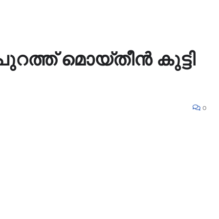
ത്ത് മൊയ്‌തീൻ കുട്ടി
0