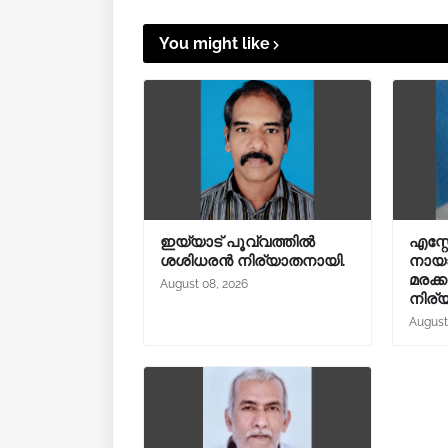
You might like
ഇയ്യാട് പൂവ്വത്തിൽ
എസ്റ്റേ
ശശിധരൻ നിര്യാതനായി.
നായാട
മരക്ക
August 08, 2026
നിര്
August