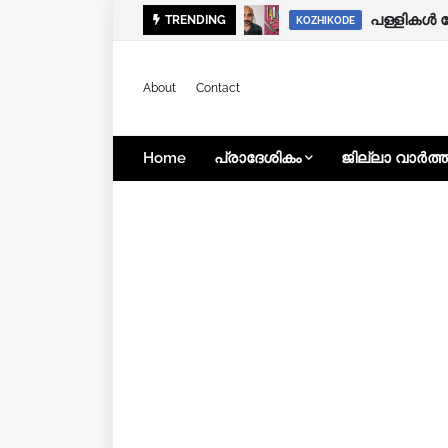
കനത്ത മഴ:
പള്ളികൾ 
TRENDING
KOZHIKODE
KOZHIKODE
About
Contact
Home
പ്രാദേശികം
ജില്ലാ വാർത