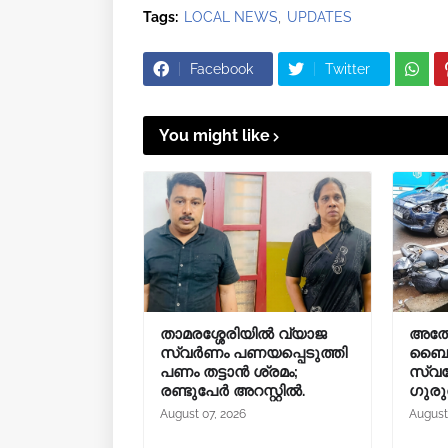
Tags:
LOCAL NEWS
UPDATES
Facebook
Twitter
You might like
താമരശ്ശേരിയിൽ വ്യാജ
അത്
സ്വർണം പണയപ്പെടുത്തി
ബൈക്ക
പണം തട്ടാൻ ശ്രമം;
സ്വദേ
രണ്ടുപേർ അറസ്റ്റിൽ.
ഗുരു
August 07, 2026
August