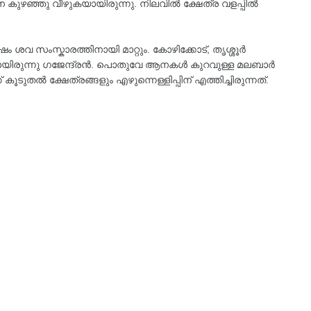
ന കുഴഞ്ഞു വീഴുകയായിരുന്നു. നിലവിൽ ക്ഷേത്ര വളപ്പിൽ
േഷം ശവ സംസ്കാരത്തിനായി മാറ്റും. കോഴിക്കോട്, തൃശ്ശൂർ
മായിരുന്നു ഗജേന്ദ്രൻ. പൊതുവേ ആനകൾ കുറവുള്ള മലബാർ
ുതൽ ക്ഷേത്രങ്ങളും എഴുന്നെള്ളിപ്പിന് എത്തിച്ചിരുന്നത്.