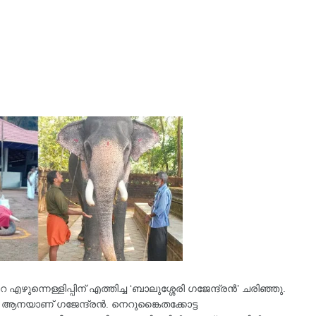
െ എഴുന്നെള്ളിപ്പിന് എത്തിച്ച ‘ബാലുശ്ശേരി ഗജേന്ദ്രൻ’ ചരിഞ്ഞു.
 ആനയാണ് ഗജേന്ദ്രൻ. നെറുങ്കൈതക്കോട്ട