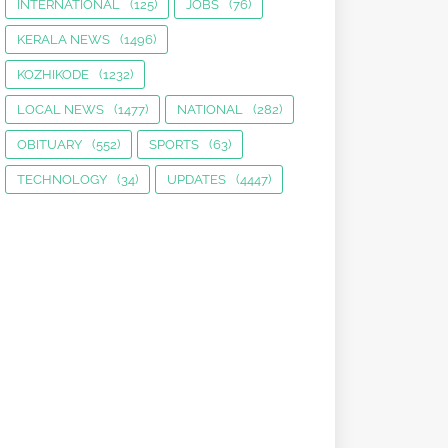
INTERNATIONAL
(125)
JOBS
(76)
KERALA NEWS
(1496)
KOZHIKODE
(1232)
LOCAL NEWS
(1477)
NATIONAL
(282)
OBITUARY
(552)
SPORTS
(63)
TECHNOLOGY
(34)
UPDATES
(4447)