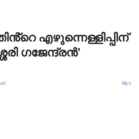
ിൻ്റെ എഴുന്നെള്ളിപ്പിന്
ശേരി ഗജേന്ദ്രൻ’
026
0