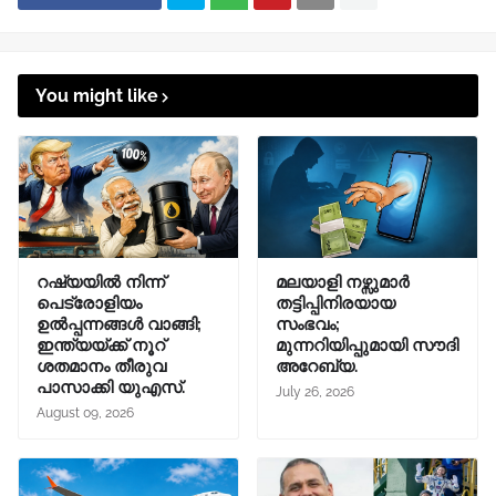
You might like
റഷ്യയിൽ നിന്ന്
മലയാളി നഴ്സുമാർ
പെട്രോളിയം
തട്ടിപ്പിനിരയായ
ഉൽപ്പന്നങ്ങൾ വാങ്ങി;
സംഭവം;
ഇന്ത്യയ്ക്ക് നൂറ്
മുന്നറിയിപ്പുമായി സൗദി
ശതമാനം തീരുവ
അറേബ്യ.
പാസാക്കി യുഎസ്.
July 26, 2026
August 09, 2026