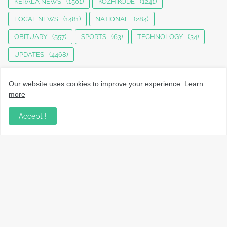
KERALA NEWS
(1501)
KOZHIKODE
(1241)
LOCAL NEWS
(1481)
NATIONAL
(284)
OBITUARY
(557)
SPORTS
(63)
TECHNOLOGY
(34)
UPDATES
(4468)
Our website uses cookies to improve your experience.
Learn
more
Accept !
നാട്ടുവാർത്തകൾ, തൊഴിൽ, വിദ്യാഭ്യാസം, വാണിജ്യം,
ടെക്നോളജി സംബന്ധമായ വാർത്തകൾ, പൊതു/ഗവൺമെൻ്റ്
അറിയിപ്പുകൾ, വിനോദം എന്നിവയും മറ്റും ഉൾക്കൊള്ളുന്ന,
വൈവിധ്യമാർന്നതും വിശ്വസനീയവുമായ
വാർത്തകൾക്കായുള്ള നിങ്ങളുടെ ഉറവിടം.