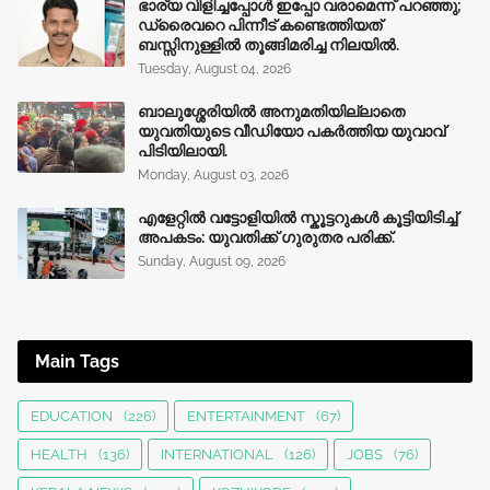
ഭാര്യ വിളിച്ചപ്പോള്‍ ഇപ്പോ വരാമെന്ന് പറഞ്ഞു;
ഡ്രൈവറെ പിന്നീട് കണ്ടെത്തിയത്
ബസ്സിനുള്ളില്‍ തൂങ്ങിമരിച്ച നിലയിൽ.
Tuesday, August 04, 2026
ബാലുശ്ശേരിയിൽ അനുമതിയില്ലാതെ
യുവതിയുടെ വീഡിയോ പകർത്തിയ യുവാവ്
പിടിയിലായി.
Monday, August 03, 2026
എളേറ്റിൽ വട്ടോളിയിൽ സ്കൂട്ടറുകൾ കൂട്ടിയിടിച്ച്
അപകടം: യുവതിക്ക് ഗുരുതര പരിക്ക്.
Sunday, August 09, 2026
Main Tags
EDUCATION
(226)
ENTERTAINMENT
(67)
HEALTH
(136)
INTERNATIONAL
(126)
JOBS
(76)