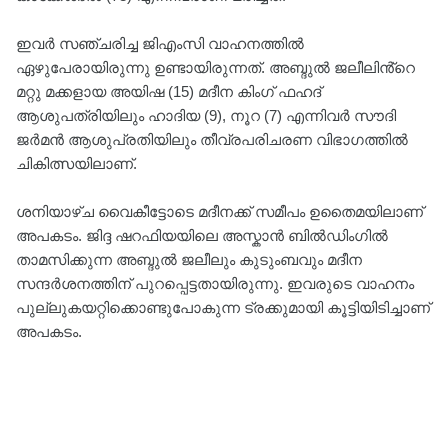
ഇവർ സഞ്ചരിച്ച ജിഎംസി വാഹനത്തിൽ
ഏഴുപേരായിരുന്നു ഉണ്ടായിരുന്നത്. അബ്ദുൽ ജലീലിൻ്റെ
മറ്റു മക്കളായ അയിഷ (15) മദീന കിംഗ് ഫഹദ്
ആശുപത്രിയിലും ഹാദിയ (9), നൂറ (7) എന്നിവർ സൗദി
ജർമൻ ആശുപ്രതിയിലും തീവ്രപരിചരണ വിഭാഗത്തിൽ
ചികിത്സയിലാണ്.
ശനിയാഴ്‌ച വൈകീട്ടോടെ മദീനക്ക് സമീപം ഉതൈമയിലാണ്
അപകടം. ജിദ്ദ ഷറഫിയയിലെ അസ്കാൻ ബിൽഡിംഗിൽ
താമസിക്കുന്ന അബ്ദുൽ ജലീലും കുടുംബവും മദീന
സന്ദർശനത്തിന് പുറപ്പെട്ടതായിരുന്നു. ഇവരുടെ വാഹനം
പുല്ലുകയറ്റിക്കൊണ്ടുപോകുന്ന ട്രക്കുമായി കൂട്ടിയിടിച്ചാണ്
അപകടം.