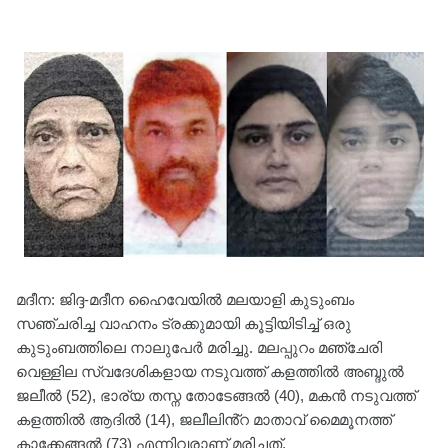
മദീന: ജിദ്ദ-മദീന ഹൈവേയിൽ മലയാളി കുടുംബം
സഞ്ചരിച്ച വാഹനം ട്രക്കുമായി കൂട്ടിയിടിച്ച് ഒരു
കുടുംബത്തിലെ നാലുപേർ മരിച്ചു. മലപ്പുറം മഞ്ചേരി
വെള്ളില സ്വദേശികളായ നടുവത്ത് കളത്തിൽ അബ്ദുൽ
ജലീൽ (52), ഭാര്യ തസ്ന തോടേങ്ങൽ (40), മകൻ നടുവത്ത്
കളത്തിൽ ആദിൽ (14), ജലീലിൻ്റ മാതാവ് മൈമൂനത്ത്
കാക്കേങ്ങൽ (73) എന്നിവരാണ് മരിച്ചത്.