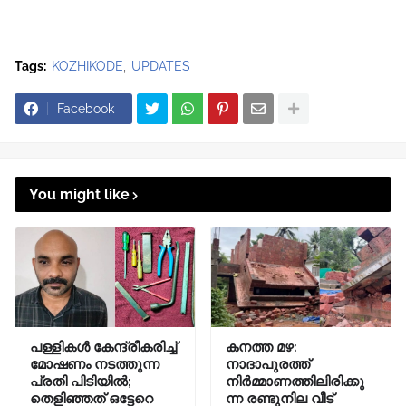
Tags:
KOZHIKODE
UPDATES
Facebook
You might like
പള്ളികൾ കേന്ദ്രീകരിച്ച്
കനത്ത മഴ:
മോഷണം നടത്തുന്ന
നാദാപുരത്ത്
പ്രതി പിടിയിൽ;
നിർമ്മാണത്തിലിരിക്കു
തെളിഞ്ഞത് ഒട്ടേറെ
ന്ന രണ്ടുനില വീട്