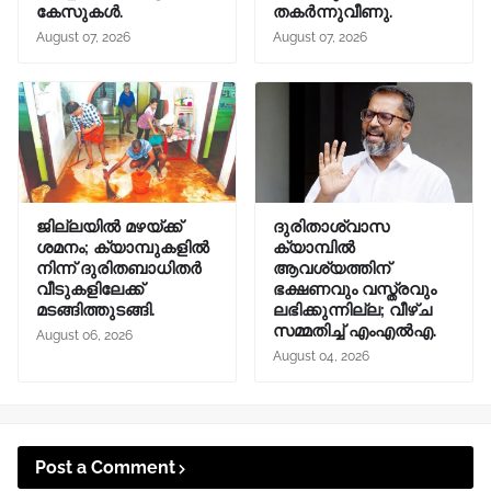
കേസുകൾ.
തകർന്നുവീണു.
August 07, 2026
August 07, 2026
ജില്ലയിൽ മഴയ്ക്ക്
ദുരിതാശ്വാസ
ശമനം; ക്യാമ്പുകളിൽ
ക്യാമ്പിൽ
നിന്ന് ദുരിതബാധിതർ
ആവശ്യത്തിന്
വീടുകളിലേക്ക്
ഭക്ഷണവും വസ്ത്രവും
മടങ്ങിത്തുടങ്ങി.
ലഭിക്കുന്നില്ല; വീഴ്ച
സമ്മതിച്ച് എംഎൽഎ.
August 06, 2026
August 04, 2026
Post a Comment