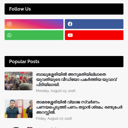
Follow Us
Popular Posts
ബാലുശ്ശേരിയിൽ അനുമതിയില്ലാതെ
യുവതിയുടെ വീഡിയോ പകർത്തിയ യുവാവ്
പിടിയിലായി.
Monday, August 03, 2026
താമരശ്ശേരിയിൽ വ്യാജ സ്വർണം
പണയപ്പെടുത്തി പണം തട്ടാൻ ശ്രമം; രണ്ടുപേർ
അറസ്റ്റിൽ.
Friday, August 07, 2026