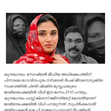
കുന്ദമംഗലം: സോഷ്യൽ മീഡിയ അധിക്ഷേപത്തിന്
പിന്നാലെ ഗോവിന്ദപുരം സ്വദേശി ദീപക് ജീവനൊടുക്കിയ
സംഭവത്തിൽ പ്രതി ഷിംജിത മുസ്തഫയുടെ
ജാമ്യാപേക്ഷയിൽ വിധി ഈ മാസം 27ന് പറയും.
കുന്ദമംഗലം ഫസ്റ്റ് ക്ലാസ് മജിസ്‌ട്രേറ്റ് കോടതിയാണ്
ജാമ്യാപേക്ഷയിൽ വിധി പറയുന്നത്. സുപ്രീംകോടതി
അഭിഭാഷകൻ കെ.പി രാജഗോപാലാണ് ദീപക്കിന്റെ