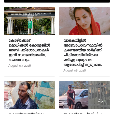
കോഴിക്കോട്
വാടകവീട്ടില്‍
മെഡിക്കൽ കോളേജിൽ
അബോധാവസ്ഥയില്‍
ലാബ് പരിശോധനകൾ
കണ്ടെത്തിയ ഗര്‍ഭിണി
ഇനി സൗജന്യമല്ല,
ചികിത്സയിലിരിക്കെ
ചെലവേറും.
മരിച്ചു; ദുരൂഹത
ആരോപിച്ച് കുടുംബം.
August 09, 2026
August 08, 2026