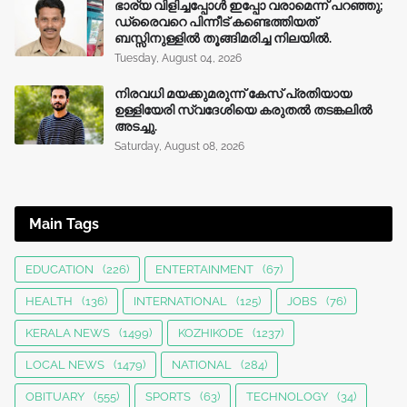
ഭാര്യ വിളിച്ചപ്പോള്‍ ഇപ്പോ വരാമെന്ന് പറഞ്ഞു;
ഡ്രൈവറെ പിന്നീട് കണ്ടെത്തിയത്
ബസ്സിനുള്ളില്‍ തൂങ്ങിമരിച്ച നിലയിൽ.
Tuesday, August 04, 2026
നിരവധി മയക്കുമരുന്ന് കേസ് പ്രതിയായ
ഉള്ളിയേരി സ്വദേശിയെ കരുതൽ തടങ്കലിൽ
അടച്ചു.
Saturday, August 08, 2026
Main Tags
EDUCATION
(226)
ENTERTAINMENT
(67)
HEALTH
(136)
INTERNATIONAL
(125)
JOBS
(76)
KERALA NEWS
(1499)
KOZHIKODE
(1237)
LOCAL NEWS
(1479)
NATIONAL
(284)
OBITUARY
(555)
SPORTS
(63)
TECHNOLOGY
(34)