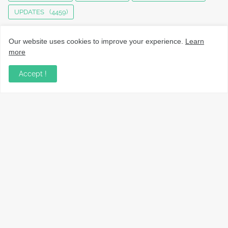
UPDATES
(4459)
Our website uses cookies to improve your experience.
Learn
more
Accept !
നാട്ടുവാർത്തകൾ, തൊഴിൽ, വിദ്യാഭ്യാസം, വാണിജ്യം,
ടെക്നോളജി സംബന്ധമായ വാർത്തകൾ, പൊതു/ഗവൺമെൻ്റ്
അറിയിപ്പുകൾ, വിനോദം എന്നിവയും മറ്റും ഉൾക്കൊള്ളുന്ന,
വൈവിധ്യമാർന്നതും വിശ്വസനീയവുമായ
വാർത്തകൾക്കായുള്ള നിങ്ങളുടെ ഉറവിടം.