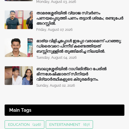
Monday, August 03, 2026
താമരശ്ശേരിയിൽ വ്യാജ സ്വർണം
പണയപ്പെടുത്തി പണം തട്ടാൻ ശ്രമം; രണ്ടുപേർ
അറസ്റ്റിൽ.
Friday, August 07, 2026
ഭാര്യ വിളിച്ചപ്പോള്‍ ഇപ്പോ വരാമെന്ന് പറഞ്ഞു;
ഡ്രൈവറെ പിന്നീട് കണ്ടെത്തിയത്
ബസ്സിനുള്ളില്‍ തൂങ്ങിമരിച്ച നിലയിൽ.
Tuesday, August 04, 2026
ബാലുശ്ശേരിയിൽ റാഗിങിൻ്റെ പേരിൽ
ഭിന്നശേഷിക്കാരന് സീനിയർ
വിദ്യാർത്ഥികളുടെ ക്രൂരമര്‍ദ്ദനം.
Sunday, August 02, 2026
Main Tags
EDUCATION
(226)
ENTERTAINMENT
(67)