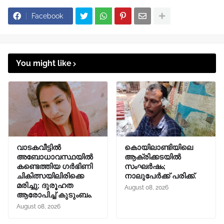
Facebook
You might like
വാടകവീട്ടില്‍
കൊയിലാണ്ടിയിലെ
അബോധാവസ്ഥയില്‍
ആക്രിക്കടയിൽ
കണ്ടെത്തിയ ഗര്‍ഭിണി
സംഘർഷം;
ചികിത്സയിലിരിക്കെ
നാലുപേർക്ക് പരിക്ക്.
മരിച്ചു; ദുരൂഹത
August 08, 2026
ആരോപിച്ച് കുടുംബം.
August 08, 2026