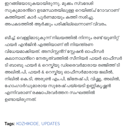
ഇറങ്ങിയോടുകയായിരുന്നു. മുക്കം സ്വദേശി
സുകുമാരൻ്റെ ഉടമസ്ഥതയിലുള്ള റെയിഞ്ച് റോവറാണ്
കത്തിയത്. കാർ പൂർണമായും കത്തി നശിച്ചു.
അപകടത്തിൽ ആർക്കും പരിക്കില്ലെന്നാണ് വിവരം.
ബീച്ച്, വെള്ളിമാടുകുന്ന് നിലയത്തിൽ നിന്നും രണ്ട് യൂണിറ്റ്
ഫയർ എൻജിൻ എത്തിയാണ് തീ നിയന്ത്രണ
വിധേയമാക്കിയത്. അസിസ്റ്റൻ്റ് സ്റ്റേഷൻ ഓഫീസർ
കലാനാഥൻ്റെ നേതൃത്വത്തിൽ സീനിയർ ഫയർ ഓഫീസർ
ടി ബാബു ഫയർ & റെസ്ക്യു ഡ്രൈവർമാരായ രഞ്ജിത്ത് ടി
അഖിൽ.പി, ഫയർ & റെസ്ക്യു ഓഫീസർമാരായ ജലീൽ,
നിഖിൽ കെ.ടി, അരുൺ എം.പി, ജിതേഷ് പി, വിഷ്ണു, അഖിൽ,
ഹോംഗാർഡുമാരായ സുരേഷ് പയ്യെടി ഉണ്ണികൃഷ്ണൻ
എന്നിവരാണ് രക്ഷാപ്രവർത്തന സംഘത്തിൽ
ഉണ്ടായിരുന്നത്.
Tags:
KOZHIKODE
UPDATES