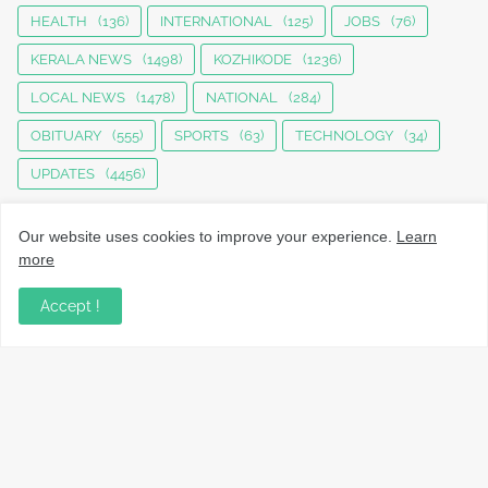
HEALTH
(136)
INTERNATIONAL
(125)
JOBS
(76)
KERALA NEWS
(1498)
KOZHIKODE
(1236)
LOCAL NEWS
(1478)
NATIONAL
(284)
OBITUARY
(555)
SPORTS
(63)
TECHNOLOGY
(34)
UPDATES
(4456)
Our website uses cookies to improve your experience.
Learn
more
Accept !
നാട്ടുവാർത്തകൾ, തൊഴിൽ, വിദ്യാഭ്യാസം, വാണിജ്യം,
ടെക്നോളജി സംബന്ധമായ വാർത്തകൾ, പൊതു/ഗവൺമെൻ്റ്
അറിയിപ്പുകൾ, വിനോദം എന്നിവയും മറ്റും ഉൾക്കൊള്ളുന്ന,
വൈവിധ്യമാർന്നതും വിശ്വസനീയവുമായ
വാർത്തകൾക്കായുള്ള നിങ്ങളുടെ ഉറവിടം.