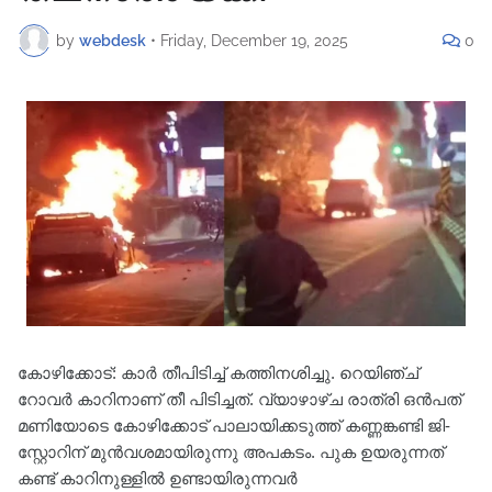
by
webdesk
•
Friday, December 19, 2025
0
കോഴിക്കോട്: കാർ തീപിടിച്ച് കത്തിനശിച്ചു. റെയിഞ്ച്
റോവർ കാറിനാണ് തീ പിടിച്ചത്. വ്യാഴാഴ്ച രാത്രി ഒൻപത്
മണിയോടെ കോഴിക്കോട് പാലായിക്കടുത്ത് കണ്ണങ്കണ്ടി ജി-
സ്റ്റോറിന് മുൻവശമായിരുന്നു അപകടം. പുക ഉയരുന്നത്
കണ്ട് കാറിനുള്ളിൽ ഉണ്ടായിരുന്നവർ