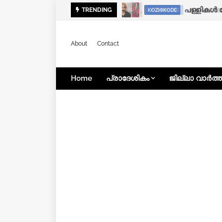
കനത്ത മഴ:
പള്ളികൾ 
TRENDING
KOZHIKODE
KOZHIKODE
About
Contact
Home
പ്രാദേശികം
ജില്ലാ വാർത