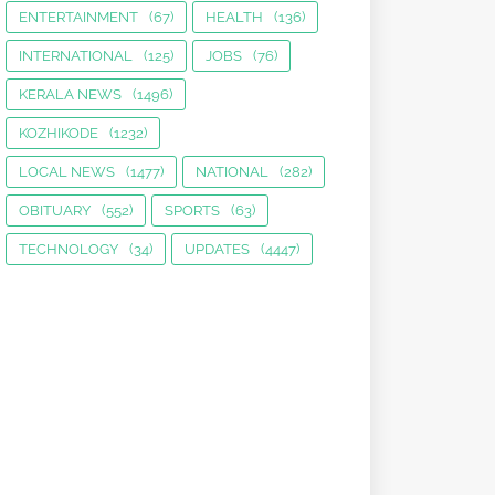
ENTERTAINMENT
(67)
HEALTH
(136)
INTERNATIONAL
(125)
JOBS
(76)
KERALA NEWS
(1496)
KOZHIKODE
(1232)
LOCAL NEWS
(1477)
NATIONAL
(282)
OBITUARY
(552)
SPORTS
(63)
TECHNOLOGY
(34)
UPDATES
(4447)