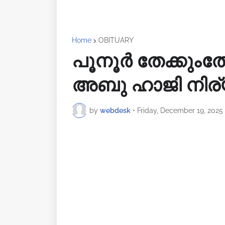
Home
OBITUARY
പൂനൂർ തേക്കുംതോ
അബു ഹാജി നിര
by
webdesk
•
Friday, December 19, 2025