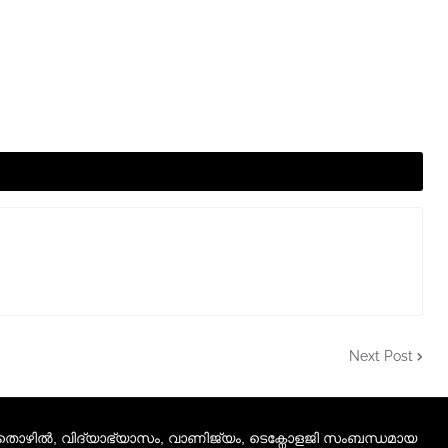
Next Post
 തൊഴിൽ, വിദ്യാഭ്യാസം, വാണിജ്യം, ടെക്നോളജി സംബന്ധമായ