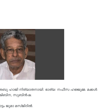
് അബു ഹാജി നിര്യാതനായി. ഭാര്യ: നഫീസ ഹജ്ജുമ്മ. മക്കൾ:
 ഷിബിന, സുബിൻഷ.
ോട്ടം ജുമാ മസ്ജിദിൽ.