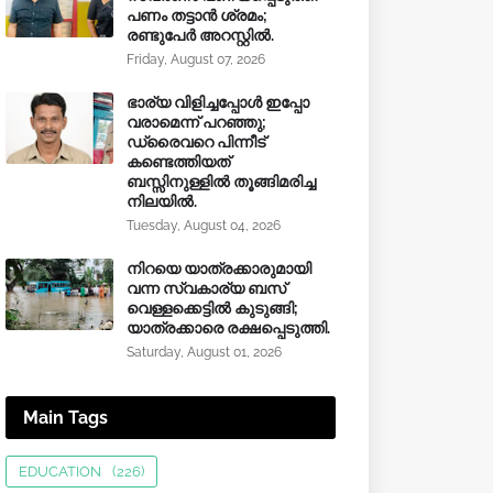
പണം തട്ടാൻ ശ്രമം;
രണ്ടുപേർ അറസ്റ്റിൽ.
Friday, August 07, 2026
ഭാര്യ വിളിച്ചപ്പോള്‍ ഇപ്പോ
വരാമെന്ന് പറഞ്ഞു;
ഡ്രൈവറെ പിന്നീട്
കണ്ടെത്തിയത്
ബസ്സിനുള്ളില്‍ തൂങ്ങിമരിച്ച
നിലയിൽ.
Tuesday, August 04, 2026
നിറയെ യാത്രക്കാരുമായി
വന്ന സ്വകാര്യ ബസ്
വെള്ളക്കെട്ടിൽ കുടുങ്ങി;
യാത്രക്കാരെ രക്ഷപ്പെടുത്തി.
Saturday, August 01, 2026
Main Tags
EDUCATION
(226)