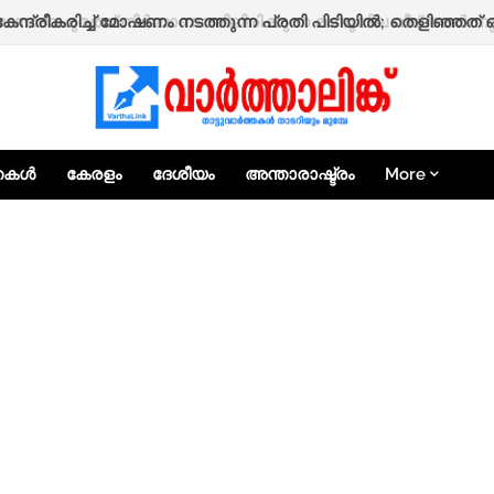
 നാദാപുരത്ത് നിർമ്മാണത്തിലിരിക്കുന്ന രണ്ടുനില വീട് തകർന്നു
കേന്ദ്രീകരിച്ച് മോഷണം നടത്തുന്ന പ്രതി പിടിയിൽ; തെളിഞ്ഞത
്തകൾ
കേരളം
ദേശീയം
അന്താരാഷ്ട്രം
More