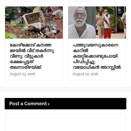
കോഴിക്കോട് കനത്ത
പത്തുവയസുകാരനെ
മഴയിൽ വീട് തകർന്നു
കാറിൽ
വീണു: വീട്ടുകാർ
കയറ്റിക്കൊണ്ടുപോയി
രക്ഷപ്പെട്ടത്
പീഡിപ്പിച്ചു;
തലനാരിഴയ്ക്ക്.
വയോധികൻ അറസ്റ്റിൽ.
August 03, 2026
August 02, 2026
Post a Comment