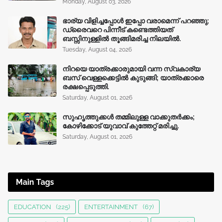
Monday, August 03, 2026
ഭാര്യ വിളിച്ചപ്പോള്‍ ഇപ്പോ വരാമെന്ന് പറഞ്ഞു;
ഡ്രൈവറെ പിന്നീട് കണ്ടെത്തിയത്
ബസ്സിനുള്ളില്‍ തൂങ്ങിമരിച്ച നിലയിൽ.
Tuesday, August 04, 2026
നിറയെ യാത്രക്കാരുമായി വന്ന സ്വകാര്യ
ബസ് വെള്ളക്കെട്ടിൽ കുടുങ്ങി; യാത്രക്കാരെ
രക്ഷപ്പെടുത്തി.
Saturday, August 01, 2026
സുഹൃത്തുക്കൾ തമ്മിലുള്ള വാക്കുതർക്കം;
കോഴിക്കോട് യുവാവ് കുത്തേറ്റ് മരിച്ചു.
Saturday, August 01, 2026
Main Tags
EDUCATION
(225)
ENTERTAINMENT
(67)