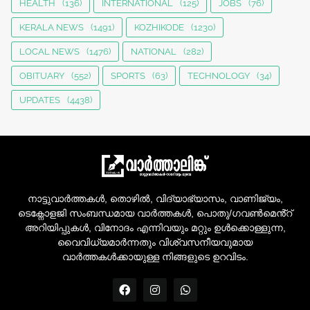
HEALTH
(136)
INTERNATIONAL
(125)
JOBS
(76)
KERALA NEWS
(1491)
KOZHIKODE
(1230)
LOCAL NEWS
(1476)
NATIONAL
(282)
OBITUARY
(552)
SPORTS
(63)
TECHNOLOGY
(34)
UPDATES
(4438)
നാട്ടുവാർത്തകൾ, തൊഴിൽ, വിദ്യാഭ്യാസം, വാണിജ്യം,
ടെക്നോളജി സംബന്ധമായ വാർത്തകൾ, പൊതു/ഗവൺമെൻ്റ്
അറിയിപ്പുകൾ, വിനോദം എന്നിവയും മറ്റും ഉൾക്കൊള്ളുന്ന,
വൈവിധ്യമാർന്നതും വിശ്വസനീയവുമായ
വാർത്തകൾക്കായുള്ള നിങ്ങളുടെ ഉറവിടം.