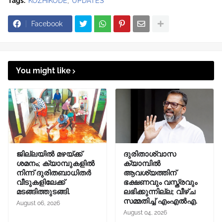
Tags:
KOZHIKODE
UPDATES
Facebook
You might like
ജില്ലയിൽ മഴയ്ക്ക്
ദുരിതാശ്വാസ
ശമനം; ക്യാമ്പുകളിൽ
ക്യാമ്പിൽ
നിന്ന് ദുരിതബാധിതർ
ആവശ്യത്തിന്
വീടുകളിലേക്ക്
ഭക്ഷണവും വസ്ത്രവും
മടങ്ങിത്തുടങ്ങി.
ലഭിക്കുന്നില്ല; വീഴ്ച
സമ്മതിച്ച് എംഎൽഎ.
August 06, 2026
August 04, 2026