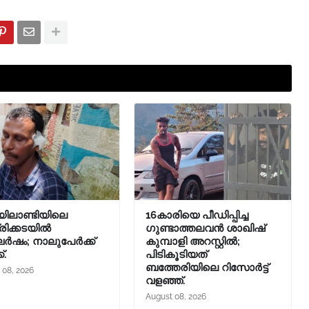
ിലാണ്ടിയിലെ
16കാരിയെ പീഡിപ്പിച്ച
ിക്കടയിൽ
ഗുണ്ടാത്തലവൻ ശാഖിഷ്
ഷം; നാലുപേർക്ക്
കുമ്പാളി അറസ്റ്റിൽ;
്.
പിടികൂടിയത്
ബത്തേരിയിലെ റിസോർട്ട്
 08, 2026
വളഞ്ഞ്.
August 08, 2026