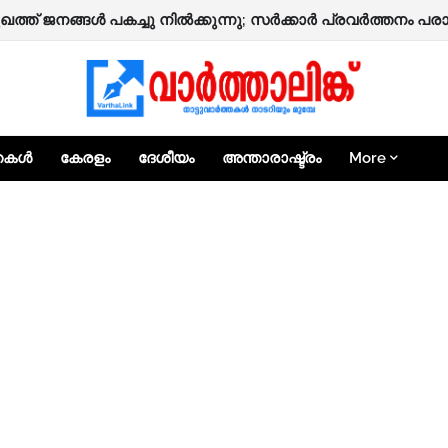
ാക്കൂപ്പറമ്പത്ത് മുഹമ്മദ് ഹാജി നിര്യാതനായി.
 മുഖത്ത് ജനങ്ങൾ പകച്ചു നിൽക്കുന്നു; സർക്കാർ പ്രവർത്തനം
്തകൾ
കേരളം
ദേശീയം
അന്താരാഷ്ട്രം
More