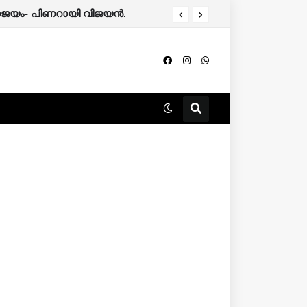
 പരാജയം- പിണറായി വിജയൻ.