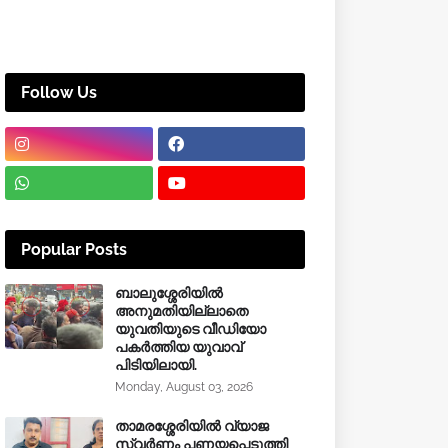
Follow Us
Popular Posts
ബാലുശ്ശേരിയിൽ
അനുമതിയില്ലാതെ
യുവതിയുടെ വീഡിയോ
പകർത്തിയ യുവാവ്
പിടിയിലായി.
Monday, August 03, 2026
താമരശ്ശേരിയിൽ വ്യാജ
സ്വർണം പണയപ്പെടുത്തി