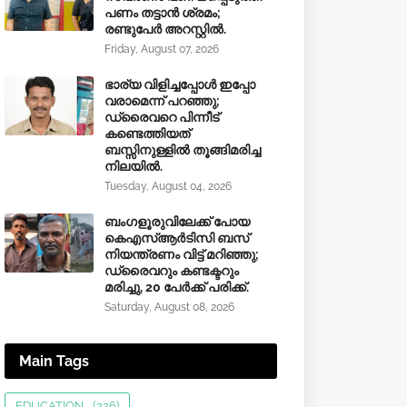
പണം തട്ടാൻ ശ്രമം;
രണ്ടുപേർ അറസ്റ്റിൽ.
Friday, August 07, 2026
ഭാര്യ വിളിച്ചപ്പോള്‍ ഇപ്പോ
വരാമെന്ന് പറഞ്ഞു;
ഡ്രൈവറെ പിന്നീട്
കണ്ടെത്തിയത്
ബസ്സിനുള്ളില്‍ തൂങ്ങിമരിച്ച
നിലയിൽ.
Tuesday, August 04, 2026
ബംഗളൂരുവിലേക്ക് പോയ
കെഎസ്ആർടിസി ബസ്
നിയന്ത്രണം വിട്ട് മറിഞ്ഞു;
ഡ്രൈവറും കണ്ടക്ടറും
മരിച്ചു, 20 പേർക്ക് പരിക്ക്.
Saturday, August 08, 2026
Main Tags
EDUCATION
(226)