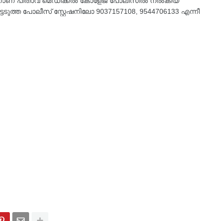
്ലെന്നാണ്​ പിതാവ്​ മെഡിക്കൽ കോളേജ്​ പോലീസിൽ നൽകിയ
ടുത്ത പോലീസ്​ സ്റ്റേഷനിലോ 9037157108, 9544706133 എന്നീ