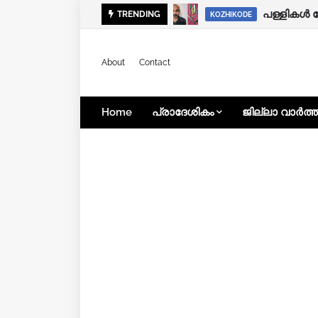
കനത്ത മഴ:
പള്ളികൾ 
TRENDING
KOZHIKODE
KOZHIKODE
About
Contact
Home
പ്രാദേശികം
ജില്ലാ വാർത