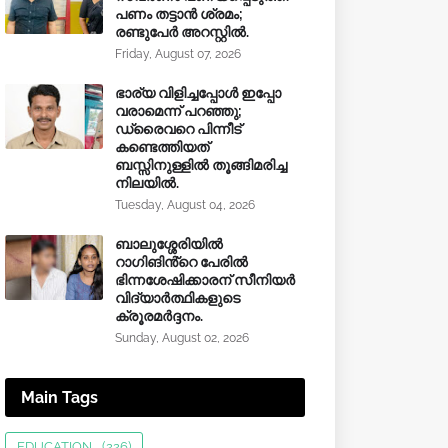
പണം തട്ടാൻ ശ്രമം;
രണ്ടുപേർ അറസ്റ്റിൽ.
Friday, August 07, 2026
ഭാര്യ വിളിച്ചപ്പോള്‍ ഇപ്പോ
വരാമെന്ന് പറഞ്ഞു;
ഡ്രൈവറെ പിന്നീട്
കണ്ടെത്തിയത്
ബസ്സിനുള്ളില്‍ തൂങ്ങിമരിച്ച
നിലയിൽ.
Tuesday, August 04, 2026
ബാലുശ്ശേരിയിൽ
റാഗിങിൻ്റെ പേരിൽ
ഭിന്നശേഷിക്കാരന് സീനിയർ
വിദ്യാർത്ഥികളുടെ
ക്രൂരമര്‍ദ്ദനം.
Sunday, August 02, 2026
Main Tags
EDUCATION
(226)