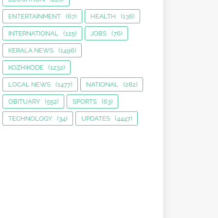
ENTERTAINMENT
(67)
HEALTH
(136)
INTERNATIONAL
(125)
JOBS
(76)
KERALA NEWS
(1496)
KOZHIKODE
(1232)
LOCAL NEWS
(1477)
NATIONAL
(282)
OBITUARY
(552)
SPORTS
(63)
TECHNOLOGY
(34)
UPDATES
(4447)