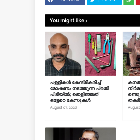
You might like
പള്ളികൾ കേന്ദ്രീകരിച്ച്
കനത്
മോഷണം നടത്തുന്ന പ്രതി
നിർമ്
പിടിയിൽ; തെളിഞ്ഞത്
രണ്ടു
ഒട്ടേറെ കേസുകൾ.
തകർന
August 07, 2026
August