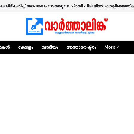
 നാദാപുരത്ത് നിർമ്മാണത്തിലിരിക്കുന്ന രണ്ടുനില വീട് തകർന്നു
കേന്ദ്രീകരിച്ച് മോഷണം നടത്തുന്ന പ്രതി പിടിയിൽ; തെളിഞ്ഞത
്തകൾ
കേരളം
ദേശീയം
അന്താരാഷ്ട്രം
More