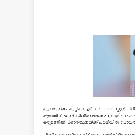
കുന്ദമംഗലം: കുറ്റിക്കാട്ടൂർ ഗവ. ഹൈസ്കൂൾ 
കളത്തിൽ ഹാരിസിൻ്റെ മകൻ ഫുആദിനെയാണ്​ (15)
ഒരുമണിക്ക്​ പ്രാർത്ഥനയ്ക്ക് പള്ളിയിൽ പോയത