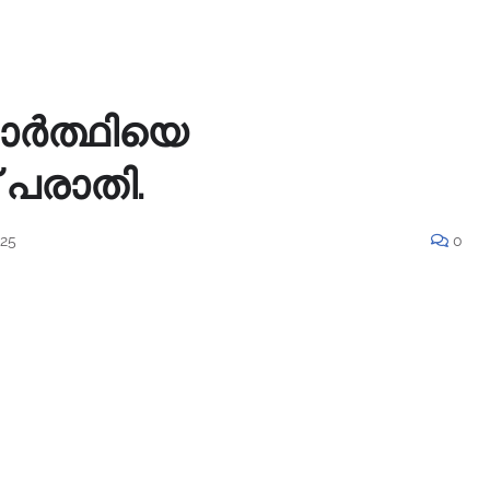
ാർത്ഥിയെ
 പരാതി.
025
0