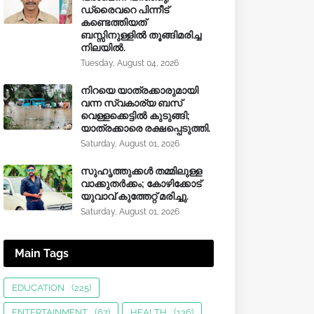
ഡ്രൈവറെ പിന്നീട്
കണ്ടെത്തിയത്
ബസ്സിനുള്ളില്‍ തൂങ്ങിമരിച്ച
നിലയിൽ.
Tuesday, August 04, 2026
നിറയെ യാത്രക്കാരുമായി
വന്ന സ്വകാര്യ ബസ്
വെള്ളക്കെട്ടിൽ കുടുങ്ങി;
യാത്രക്കാരെ രക്ഷപ്പെടുത്തി.
Saturday, August 01, 2026
സുഹൃത്തുക്കൾ തമ്മിലുള്ള
വാക്കുതർക്കം; കോഴിക്കോട്
യുവാവ് കുത്തേറ്റ് മരിച്ചു.
Saturday, August 01, 2026
Main Tags
EDUCATION
(225)
ENTERTAINMENT
(67)
HEALTH
(136)