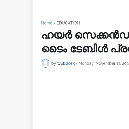
Home
EDUCATION
ഹയർ സെക്കൻഡറി
ടൈം ടേബിൾ പ്രസി
by
webdesk
•
Monday, November 17, 202