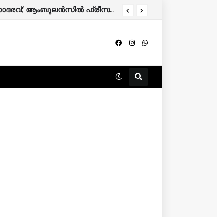
രക്ഷാപ്രവർത്തനത്തിനിടെ മരിച്ച ആർ. രാജേഷിന്റെ മൃതദേഹത്തോട് അനാദരവ്; ആംബുലൻസിൽ ഫ്രീസർ സംവിധാനം ഇല്ല.