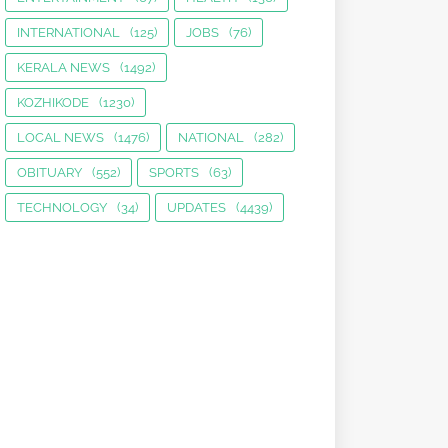
INTERNATIONAL
(125)
JOBS
(76)
KERALA NEWS
(1492)
KOZHIKODE
(1230)
LOCAL NEWS
(1476)
NATIONAL
(282)
OBITUARY
(552)
SPORTS
(63)
TECHNOLOGY
(34)
UPDATES
(4439)