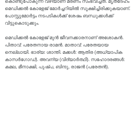
കൊണ്ടുപോകുന്ന വഴിയാണ് മരണം സംഭവിച്ചത്. മൃതദേഹം
മെഡിക്കല്‍ കോളേജ് മോര്‍ച്ചറിയിൽ സൂക്ഷിച്ചിരിക്കുകയാണ്.
പോസ്റ്റുമോർട്ടം നടപടികൾക്ക് ശേഷം ബന്ധുക്കൾക്ക്
വിട്ടുകൊടുക്കും.
മെഡിക്കൽ കോളേജ് മുൻ ജീവനക്കാരനാണ് അശോകൻ.
പിതാവ്: പരേതനായ രാമൻ. മാതാവ്: പരേതയായ
നെല്ലായി. ഭാര്യ: ശാന്തി. മക്കള്‍: ആതിര (അധ്യാപിക
കാസര്‍ഗോഡ്). അവന്യ (വിദ്യാര്‍ത്ഥി). സഹോദരങ്ങള്‍:
കമല, മീനാക്ഷി, പുഷ്പ, ബിന്ദു, രാജന്‍ (പരേതന്‍).