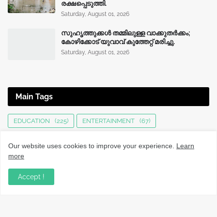
രക്ഷപ്പെടുത്തി.
Saturday, August 01, 2026
സുഹൃത്തുക്കൾ തമ്മിലുള്ള വാക്കുതർക്കം;
കോഴിക്കോട് യുവാവ് കുത്തേറ്റ് മരിച്ചു.
Saturday, August 01, 2026
Main Tags
EDUCATION
(225)
ENTERTAINMENT
(67)
HEALTH
(136)
INTERNATIONAL
(125)
JOBS
(76)
Our website uses cookies to improve your experience.
Learn
KERALA NEWS
(1495)
KOZHIKODE
(1230)
more
LOCAL NEWS
(1476)
NATIONAL
(282)
Accept !
OBITUARY
(552)
SPORTS
(63)
TECHNOLOGY
(34)
UPDATES
(4442)