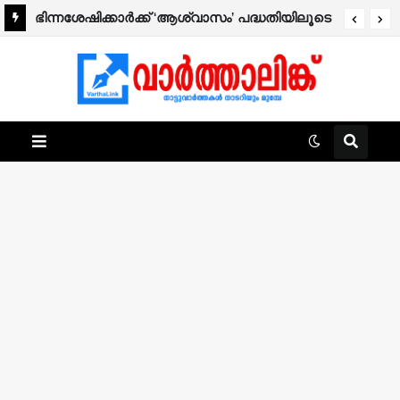
ഭിന്നശേഷിക്കാർക്ക് ‘ആശ്വാസം’ പദ്ധതിയിലൂടെ
25,000 രൂപ ധനസഹായത്തിന് അപേക്ഷിക്കാം.