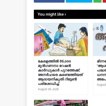
You might like
കേരളത്തിൽ 86,000
ഭിന്ന
മുൻഗണനാ റേഷൻ
‘ആശ
കാർഡുകാർ പുറത്തേക്ക്;
പദ്ധ
അനർഹരെ കണ്ടെത്തിയത്
ധനസ
ആദായനികുതി റിട്ടേൺ
അപേക
പരിശോധിച്ച്.
August
August 06, 2026