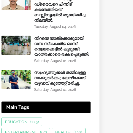
ഡ്രൈവറെ പിന്നീട്
കണ്ടെത്തിയത്
ബസ്സിനുള്ളില്‍ തൂങ്ങിമരിച്ച
നിലയിൽ.
Tuesday, August 04, 2026
നിറയെ യാത്രക്കാരുമായി
വന്ന സ്വകാര്യ ബസ്
വെള്ളക്കെട്ടിൽ കുടുങ്ങി;
യാത്രക്കാരെ രക്ഷപ്പെടുത്തി.
Saturday, August 01, 2026
സുഹൃത്തുക്കൾ തമ്മിലുള്ള
വാക്കുതർക്കം; കോഴിക്കോട്
യുവാവ് കുത്തേറ്റ് മരിച്ചു.
Saturday, August 01, 2026
Main Tags
EDUCATION
(225)
ENTERTAINMENT
(67)
HEALTH
(136)