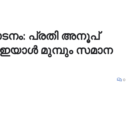
ടനം: പ്രതി അനൂപ്
; ഇയാൾ മുമ്പും സമാന
0