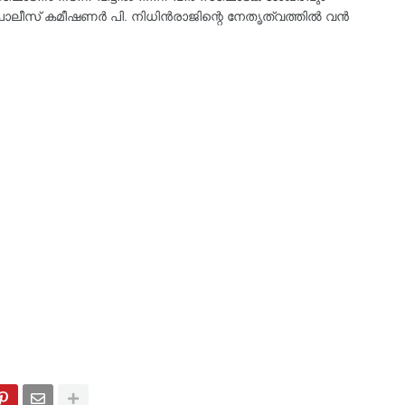
ി പൊലീസ് കമീഷണര്‍ പി. നിധിന്‍രാജിന്റെ നേതൃത്വത്തില്‍ വൻ