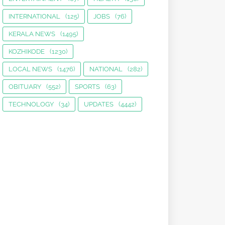
INTERNATIONAL
(125)
JOBS
(76)
KERALA NEWS
(1495)
KOZHIKODE
(1230)
LOCAL NEWS
(1476)
NATIONAL
(282)
OBITUARY
(552)
SPORTS
(63)
TECHNOLOGY
(34)
UPDATES
(4442)