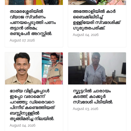
താമരശ്ശേരിയിൽ
അത്തോളിയിൽ കാർ
വ്യാജ സ്വർണം
ബൈക്കിലിടിച്ച്
പണയപ്പെടുത്തി പണം
ഉള്ളിയേരി സ്വദേശിക്ക്
തട്ടാൻ ശ്രമം;
ഗുരുതരപരിക്ക്.
രണ്ടുപേർ അറസ്റ്റിൽ.
August 04, 2026
August 07, 2026
ഭാര്യ വിളിച്ചപ്പോള്‍
സ്കൂട്ടറിൽ ചാരായം
ഇപ്പോ വരാമെന്ന്
കടത്ത്; കാക്കൂർ
പറഞ്ഞു; ഡ്രൈവറെ
സ്വദേശി പിടിയിൽ.
പിന്നീട് കണ്ടെത്തിയത്
August 03, 2026
ബസ്സിനുള്ളില്‍
തൂങ്ങിമരിച്ച നിലയിൽ.
August 04, 2026