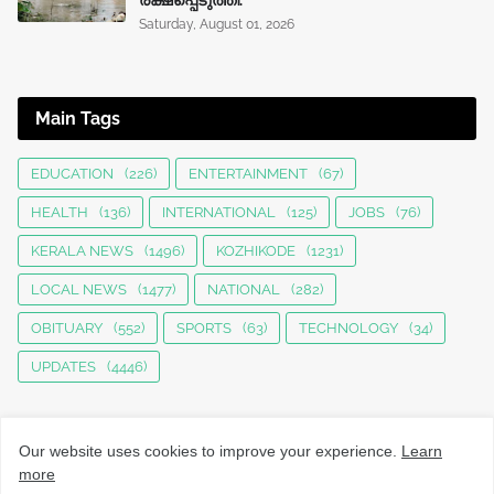
Saturday, August 01, 2026
Main Tags
EDUCATION
(226)
ENTERTAINMENT
(67)
HEALTH
(136)
INTERNATIONAL
(125)
JOBS
(76)
KERALA NEWS
(1496)
KOZHIKODE
(1231)
LOCAL NEWS
(1477)
NATIONAL
(282)
OBITUARY
(552)
SPORTS
(63)
TECHNOLOGY
(34)
UPDATES
(4446)
Our website uses cookies to improve your experience.
Learn
more