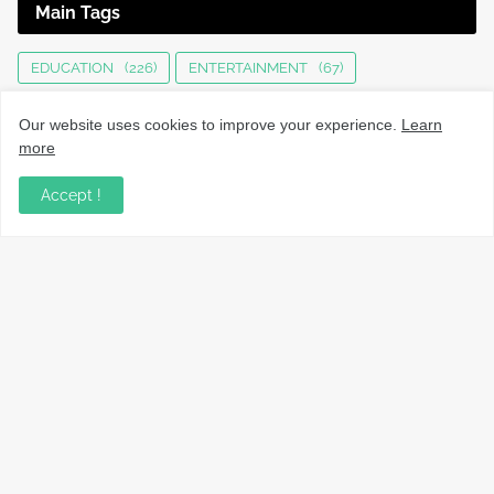
Main Tags
EDUCATION
(226)
ENTERTAINMENT
(67)
HEALTH
(136)
INTERNATIONAL
(125)
JOBS
(76)
Our website uses cookies to improve your experience.
Learn
KERALA NEWS
(1496)
KOZHIKODE
(1232)
more
LOCAL NEWS
(1477)
NATIONAL
(282)
Accept !
OBITUARY
(552)
SPORTS
(63)
TECHNOLOGY
(34)
UPDATES
(4447)
നാട്ടുവാർത്തകൾ, തൊഴിൽ, വിദ്യാഭ്യാസം, വാണിജ്യം,
ടെക്നോളജി സംബന്ധമായ വാർത്തകൾ, പൊതു/ഗവൺമെൻ്റ്
അറിയിപ്പുകൾ, വിനോദം എന്നിവയും മറ്റും ഉൾക്കൊള്ളുന്ന,
വൈവിധ്യമാർന്നതും വിശ്വസനീയവുമായ