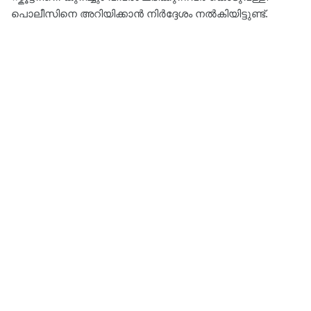
പൊലീസിനെ അറിയിക്കാൻ നിർദ്ദേശം നല്‍കിയിട്ടുണ്ട്.