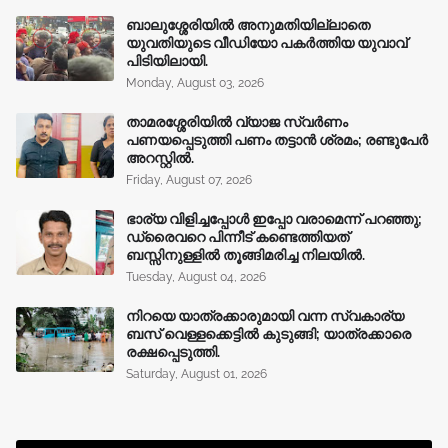
ബാലുശ്ശേരിയിൽ അനുമതിയില്ലാതെ
യുവതിയുടെ വീഡിയോ പകർത്തിയ യുവാവ്
പിടിയിലായി.
Monday, August 03, 2026
താമരശ്ശേരിയിൽ വ്യാജ സ്വർണം
പണയപ്പെടുത്തി പണം തട്ടാൻ ശ്രമം; രണ്ടുപേർ
അറസ്റ്റിൽ.
Friday, August 07, 2026
ഭാര്യ വിളിച്ചപ്പോള്‍ ഇപ്പോ വരാമെന്ന് പറഞ്ഞു;
ഡ്രൈവറെ പിന്നീട് കണ്ടെത്തിയത്
ബസ്സിനുള്ളില്‍ തൂങ്ങിമരിച്ച നിലയിൽ.
Tuesday, August 04, 2026
നിറയെ യാത്രക്കാരുമായി വന്ന സ്വകാര്യ
ബസ് വെള്ളക്കെട്ടിൽ കുടുങ്ങി; യാത്രക്കാരെ
രക്ഷപ്പെടുത്തി.
Saturday, August 01, 2026