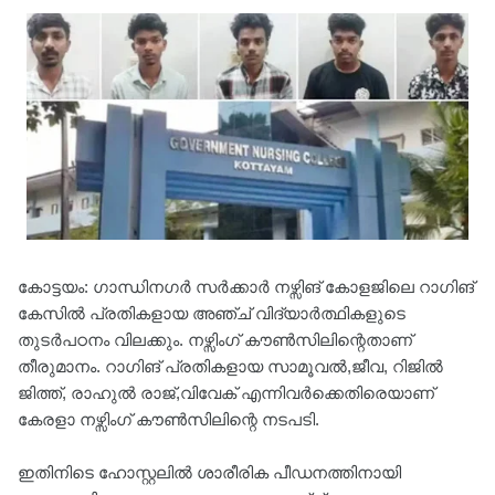
കോട്ടയം: ഗാന്ധിനഗർ സർക്കാർ നഴ്സിങ് കോളജിലെ റാഗിങ്
കേസിൽ പ്രതികളായ അഞ്ച് വിദ്യാർത്ഥികളുടെ
തുടർപഠനം വിലക്കും. നഴ്സിംഗ് കൗൺസിലിന്റെതാണ്
തീരുമാനം. റാഗിങ് പ്രതികളായ സാമൂവൽ,ജീവ, റിജിൽ
ജിത്ത്, രാഹുൽ രാജ്,വിവേക് എന്നിവർക്കെതിരെയാണ്
കേരളാ നഴ്സിംഗ് കൗൺസിലിന്റെ നടപടി.
ഇതിനിടെ ഹോസ്റ്റലിൽ ശാരീരിക പീഡനത്തിനായി