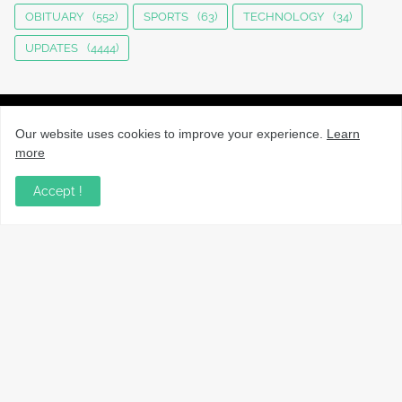
OBITUARY
(552)
SPORTS
(63)
TECHNOLOGY
(34)
UPDATES
(4444)
Our website uses cookies to improve your experience.
Learn
more
നാട്ടുവാർത്തകൾ, തൊഴിൽ, വിദ്യാഭ്യാസം, വാണിജ്യം,
Accept !
ടെക്നോളജി സംബന്ധമായ വാർത്തകൾ, പൊതു/ഗവൺമെൻ്റ്
അറിയിപ്പുകൾ, വിനോദം എന്നിവയും മറ്റും ഉൾക്കൊള്ളുന്ന,
വൈവിധ്യമാർന്നതും വിശ്വസനീയവുമായ
വാർത്തകൾക്കായുള്ള നിങ്ങളുടെ ഉറവിടം.