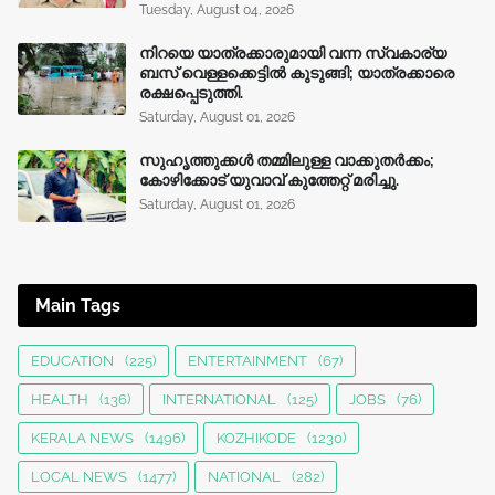
Tuesday, August 04, 2026
നിറയെ യാത്രക്കാരുമായി വന്ന സ്വകാര്യ
ബസ് വെള്ളക്കെട്ടിൽ കുടുങ്ങി; യാത്രക്കാരെ
രക്ഷപ്പെടുത്തി.
Saturday, August 01, 2026
സുഹൃത്തുക്കൾ തമ്മിലുള്ള വാക്കുതർക്കം;
കോഴിക്കോട് യുവാവ് കുത്തേറ്റ് മരിച്ചു.
Saturday, August 01, 2026
Main Tags
EDUCATION
(225)
ENTERTAINMENT
(67)
HEALTH
(136)
INTERNATIONAL
(125)
JOBS
(76)
KERALA NEWS
(1496)
KOZHIKODE
(1230)
LOCAL NEWS
(1477)
NATIONAL
(282)