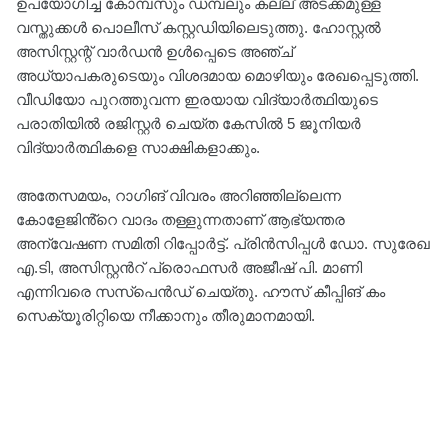
ഉപയോഗിച്ച കോമ്പസും ഡമ്പലും കല്ല് അടക്കമുള്ള
വസ്തുക്കൾ പൊലീസ് കസ്റ്റഡിയിലെടുത്തു. ഹോസ്റ്റൽ
അസിസ്റ്റന്റ് വാർഡൻ ഉൾപ്പെടെ അഞ്ച്
അധ്യാപകരുടെയും വിശദമായ മൊഴിയും രേഖപ്പെടുത്തി.
വീഡിയോ പുറത്തുവന്ന ഇരയായ വിദ്യാർത്ഥിയുടെ
പരാതിയിൽ രജിസ്റ്റർ ചെയ്ത കേസിൽ 5 ജൂനിയർ
വിദ്യാർത്ഥികളെ സാക്ഷികളാക്കും.
അതേസമയം, റാഗിങ് വിവരം അറിഞ്ഞില്ലെന്ന
കോളേജിൻ്റെ വാദം തള്ളുന്നതാണ് ആഭ്യന്തര
അന്വേഷണ സമിതി റിപ്പോർട്ട്. പ്രിൻസിപ്പൾ ഡോ. സുരേഖ
എ.ടി, അസിസ്റ്റൻറ് പ്രൊഫസർ അജീഷ് പി. മാണി
എന്നിവരെ സസ്പെൻഡ് ചെയ്തു. ഹൗസ് കീപ്പിങ് കം
സെക്യൂരിറ്റിയെ നീക്കാനും തീരുമാനമായി.