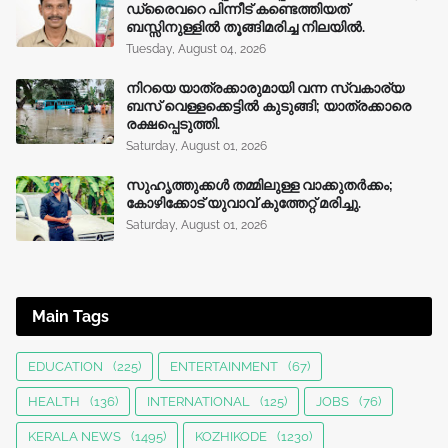
ഡ്രൈവറെ പിന്നീട് കണ്ടെത്തിയത്
ബസ്സിനുള്ളില്‍ തൂങ്ങിമരിച്ച നിലയിൽ.
Tuesday, August 04, 2026
നിറയെ യാത്രക്കാരുമായി വന്ന സ്വകാര്യ
ബസ് വെള്ളക്കെട്ടിൽ കുടുങ്ങി; യാത്രക്കാരെ
രക്ഷപ്പെടുത്തി.
Saturday, August 01, 2026
സുഹൃത്തുക്കൾ തമ്മിലുള്ള വാക്കുതർക്കം;
കോഴിക്കോട് യുവാവ് കുത്തേറ്റ് മരിച്ചു.
Saturday, August 01, 2026
Main Tags
EDUCATION
(225)
ENTERTAINMENT
(67)
HEALTH
(136)
INTERNATIONAL
(125)
JOBS
(76)
KERALA NEWS
(1495)
KOZHIKODE
(1230)