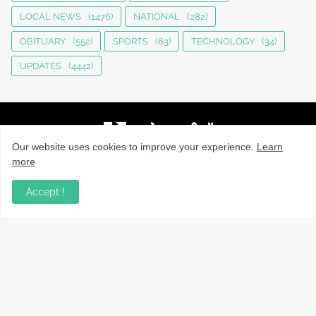
LOCAL NEWS
(1476)
NATIONAL
(282)
OBITUARY
(552)
SPORTS
(63)
TECHNOLOGY
(34)
UPDATES
(4442)
Our website uses cookies to improve your experience.
Learn
more
നാട്ടുവാർത്തകൾ, തൊഴിൽ, വിദ്യാഭ്യാസം, വാണിജ്യം,
ടെക്നോളജി സംബന്ധമായ വാർത്തകൾ, പൊതു/ഗവൺമെൻ്റ്
Accept !
അറിയിപ്പുകൾ, വിനോദം എന്നിവയും മറ്റും ഉൾക്കൊള്ളുന്ന,
വൈവിധ്യമാർന്നതും വിശ്വസനീയവുമായ
വാർത്തകൾക്കായുള്ള നിങ്ങളുടെ ഉറവിടം.