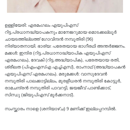
ഉള്ളിയേരി: എരമംഗലം എയുപിഎസ്
റിട്ട.പ്രധാനദ്ധ്യാപകനും മാനേജറുമായ മൊടക്കല്ലൂർ
ചായടത്തില്ലത്ത് ഗോവിന്ദൻ നമ്പൂതിരി (96)
നിര്യാതനായി. ഭാര്യ: പരേതയായ ഭാഗീരഥി അന്തർജ്ജനം.
മക്കൾ: ഇന്ദിര (റിട്ട.പ്രധാനാദ്ധ്യാപിക എയുപിഎസ്
എരമംഗലം), ദേവകി (റിട്ട.അദ്ധ്യാപിക), പരേതയായ രതി,
ശ്രീലത (പിഎംഎസ്എ എച്ച്എസ്), രാംനാഥ് (അദ്ധ്യാപകൻ
എയുപിഎസ് എരമംഗലം). മരുമക്കൾ: വാസുദേവൻ
നമ്പൂതിരി പാലക്കാട്ടില്ലം, മുരളീധരൻ നമ്പൂതിരി കോട്ടൂർ,
രാമചന്ദ്രൻ നമ്പൂതിരി പാവറട്ടി, ജയജീവ് പാണ്ടിക്കാട്,
സിന്ധു (ജിയുപിഎസ് മൂർക്കനാട്).
സംസ്ക്കാരം നാളെ (ശനിയാഴ്ച) 9 മണിക്ക് ഇല്ലപ്പറമ്പിൽ.