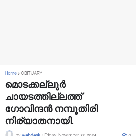
Home
OBITUARY
മൊടക്കല്ലൂർ
ചായടത്തില്ലത്ത്
ഗോവിന്ദൻ നമ്പൂതിരി
നിര്യാതനായി.
by
webdesk
•
Friday, November 22, 2024
0