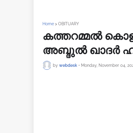
Home
OBITUARY
കത്തറമ്മൽ കൊളാ
അബ്ദുൽ ഖാദർ ഹ
by
webdesk
•
Monday, November 04, 20