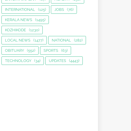
INTERNATIONAL
(125)
JOBS
(76)
KERALA NEWS
(1495)
KOZHIKODE
(1230)
LOCAL NEWS
(1477)
NATIONAL
(282)
OBITUARY
(552)
SPORTS
(63)
TECHNOLOGY
(34)
UPDATES
(4443)