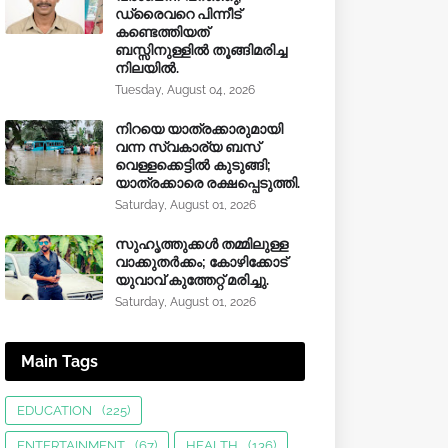
ഡ്രൈവറെ പിന്നീട്
കണ്ടെത്തിയത്
ബസ്സിനുള്ളില്‍ തൂങ്ങിമരിച്ച
നിലയിൽ.
Tuesday, August 04, 2026
നിറയെ യാത്രക്കാരുമായി
വന്ന സ്വകാര്യ ബസ്
വെള്ളക്കെട്ടിൽ കുടുങ്ങി;
യാത്രക്കാരെ രക്ഷപ്പെടുത്തി.
Saturday, August 01, 2026
സുഹൃത്തുക്കൾ തമ്മിലുള്ള
വാക്കുതർക്കം; കോഴിക്കോട്
യുവാവ് കുത്തേറ്റ് മരിച്ചു.
Saturday, August 01, 2026
Main Tags
EDUCATION
(225)
ENTERTAINMENT
(67)
HEALTH
(136)