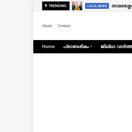
താമരശ്ശ
TRENDING
KERALA NEWS
LOCAL NEWS
About
Contact
Home
പ്രാദേശികം
ജില്ലാ വാർത