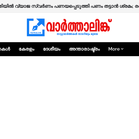
േരിയിൽ വ്യാജ സ്വർണം പണയപ്പെടുത്തി പണം തട്ടാൻ ശ്രമം; രണ
്തകൾ
കേരളം
ദേശീയം
അന്താരാഷ്ട്രം
More