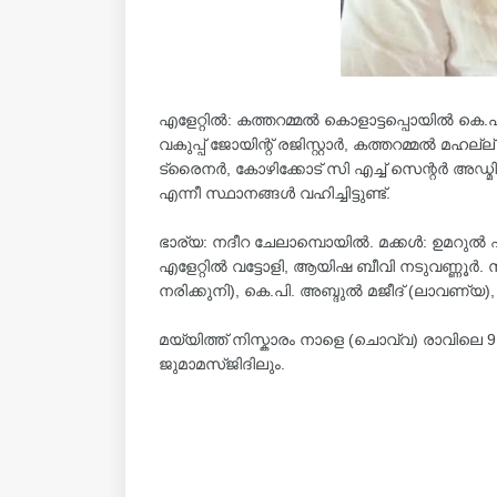
എളേറ്റിൽ: കത്തറമ്മൽ കൊളാട്ടപ്പൊയിൽ കെ
വകുപ്പ് ജോയിന്റ് രജിസ്റ്റാർ, കത്തറമ്മൽ മഹല്
ട്രൈനർ, കോഴിക്കോട് സി എച്ച് സെന്റർ അഡ്മിന
എന്നീ സ്ഥാനങ്ങൾ വഹിച്ചിട്ടുണ്ട്.
ഭാര്യ: നദീറ ചേലാമ്പൊയിൽ. മക്കൾ: ഉമറുൽ ഫ
എളേറ്റിൽ വട്ടോളി, ആയിഷ ബീവി നടുവണ്ണൂ
നരിക്കുനി), കെ.പി. അബ്ദുൽ മജീദ് (ലാവണ്യ), ക
മയ്യിത്ത് നിസ്കാരം നാളെ (ചൊവ്വ) രാവിലെ 9
ജുമാമസ്ജിദിലും.