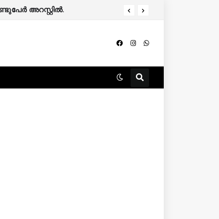
്ടുപേർ അറസ്റ്റിൽ.
കേരളത്തിൽ 86,000 മുൻഗണനാ റേഷൻ കാർഡുകാർ പുറത്തേക്ക്; അനർഹരെ കണ്ടെത്തിയത് ആദായനികുതി റിട്ടേൺ പരിശോധിച്ച്.