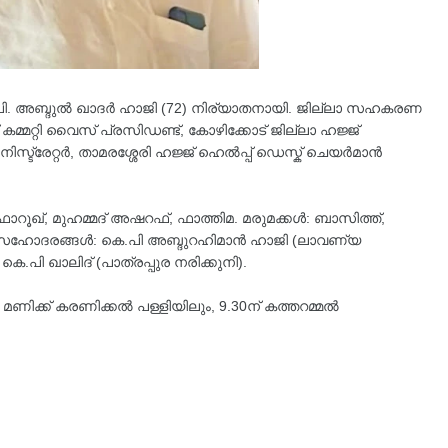
.പി. അബ്ദുൽ ഖാദർ ഹാജി (72) നിര്യാതനായി. ജില്ലാ സഹകരണ
ല് കമ്മറ്റി വൈസ് പ്രസിഡണ്ട്, കോഴിക്കോട് ജില്ലാ ഹജ്ജ്
ിസ്ട്രേറ്റർ, താമരശ്ശേരി ഹജ്ജ് ഹെൽപ്പ് ഡെസ്ക് ചെയർമാൻ
ാറൂഖ്, മുഹമ്മദ് അഷറഫ്, ഫാത്തിമ. മരുമക്കൾ: ബാസിത്ത്,
ർ. സഹോദരങ്ങൾ: കെ.പി അബ്ദുറഹിമാൻ ഹാജി (ലാവണ്യ
െ.പി ഖാലിദ് (പാത്രപ്പുര നരിക്കുനി).
 മണിക്ക് കരണിക്കൽ പള്ളിയിലും, 9.30ന് കത്തറമ്മൽ