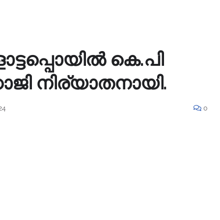
ട്ടപ്പൊയിൽ കെ.പി
ാജി നിര്യാതനായി.
24
0