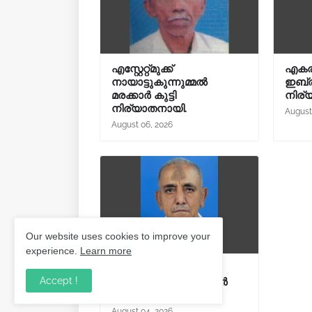
എസ്റ്റേറ്റ്മുക്ക്
എകരൂ
നായാട്ടുകുന്നുമ്മൽ
ഇബ്രാ
മരക്കാർ കുട്ടി
നിര്
നിര്യാതനായി.
August
August 06, 2026
Our website uses cookies to improve your
experience.
Learn more
നരിക്കുനി പൊയിലിൽ
Accept !
കോയസ്സൻ മുസ്ലിയാർ
നിര്യാതനായി.
August 04, 2026