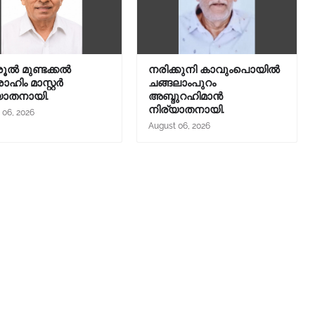
ൽ മുണ്ടക്കൽ
നരിക്കുനി കാവുംപൊയിൽ
ഹിം മാസ്റ്റർ
ചങ്ങലാംപുറം
യാതനായി.
അബ്ദുറഹിമാൻ
നിര്യാതനായി.
 06, 2026
August 06, 2026