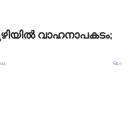
ടുമുഴിയിൽ വാഹനാപകടം;
024
0