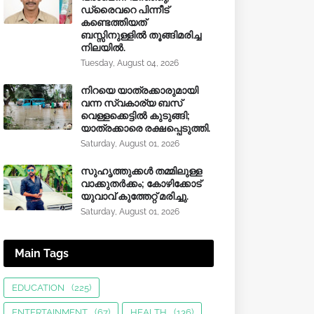
ഡ്രൈവറെ പിന്നീട്
കണ്ടെത്തിയത്
ബസ്സിനുള്ളില്‍ തൂങ്ങിമരിച്ച
നിലയിൽ.
Tuesday, August 04, 2026
നിറയെ യാത്രക്കാരുമായി
വന്ന സ്വകാര്യ ബസ്
വെള്ളക്കെട്ടിൽ കുടുങ്ങി;
യാത്രക്കാരെ രക്ഷപ്പെടുത്തി.
Saturday, August 01, 2026
സുഹൃത്തുക്കൾ തമ്മിലുള്ള
വാക്കുതർക്കം; കോഴിക്കോട്
യുവാവ് കുത്തേറ്റ് മരിച്ചു.
Saturday, August 01, 2026
Main Tags
EDUCATION
(225)
ENTERTAINMENT
(67)
HEALTH
(136)