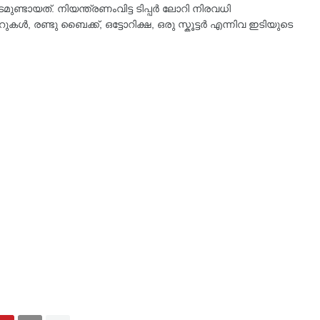
്ടായത്. നിയന്ത്രണംവിട്ട ടിപ്പർ ലോറി നിരവധി
കൾ, രണ്ടു ബൈക്ക്, ഒട്ടോറിക്ഷ, ഒരു സ്കൂട്ടർ എന്നിവ ഇടിയുടെ