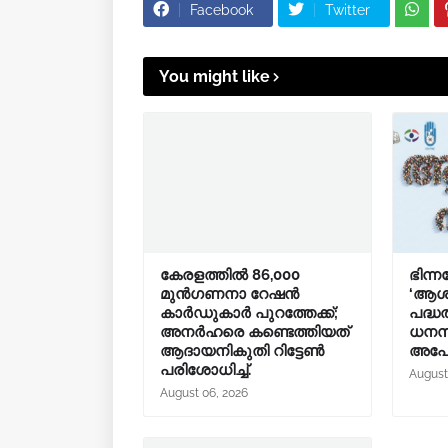
Facebook
Twitter
You might like
കേരളത്തിൽ 86,000
ഭിന്ന
മുൻഗണനാ റേഷൻ
‘ആശ
കാർഡുകാർ പുറത്തേക്ക്;
പദ്ധ
അനർഹരെ കണ്ടെത്തിയത്
ധനസ
ആദായനികുതി റിട്ടേൺ
അപേക
പരിശോധിച്ച്.
August
August 06, 2026