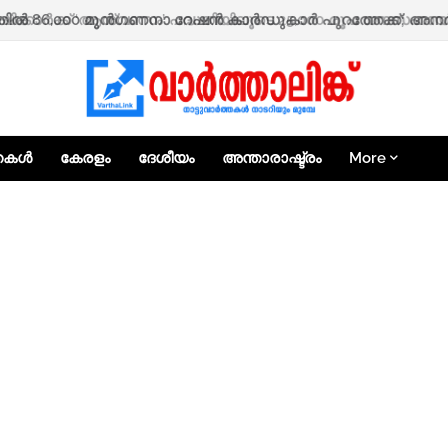
ഷിക്കാർക്ക് ‘ആശ്വാസം’ പദ്ധതിയിലൂടെ 25,000 രൂപ ധനസഹായത്
്തകൾ
കേരളം
ദേശീയം
അന്താരാഷ്ട്രം
More