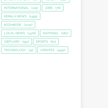
INTERNATIONAL
(125)
JOBS
(76)
KERALA NEWS
(1495)
KOZHIKODE
(1230)
LOCAL NEWS
(1476)
NATIONAL
(282)
OBITUARY
(552)
SPORTS
(63)
TECHNOLOGY
(34)
UPDATES
(4442)