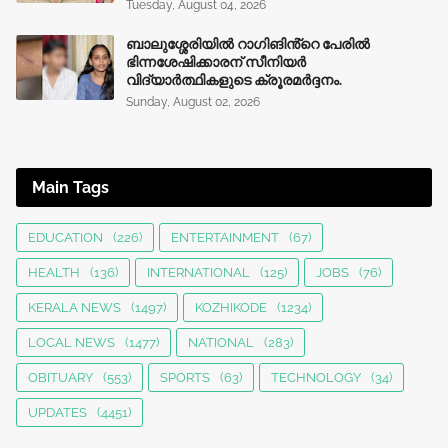
Tuesday, August 04, 2026
ബാലുശ്ശേരിയിൽ റാഗിങിൻ്റെ പേരിൽ
ഭിന്നശേഷിക്കാരന് സീനിയർ
വിദ്യാർത്ഥികളുടെ ക്രൂരമര്‍ദ്ദനം.
Sunday, August 02, 2026
Main Tags
EDUCATION
(226)
ENTERTAINMENT
(67)
HEALTH
(136)
INTERNATIONAL
(125)
JOBS
(76)
KERALA NEWS
(1497)
KOZHIKODE
(1234)
LOCAL NEWS
(1477)
NATIONAL
(283)
OBITUARY
(553)
SPORTS
(63)
TECHNOLOGY
(34)
UPDATES
(4451)