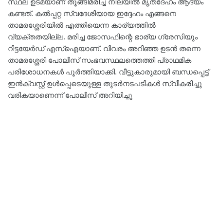
സ്ഥല ഉടമയാണ് തൂങ്ങിമരിച്ച നിലയിൽ മൃതദേഹം ആദ്യം
കണ്ടത്. കൽപ്പറ്റ സ്വദേശിയായ ഇദ്ദേഹം എങ്ങനെ
താമരശ്ശേരിയിൽ എത്തിയെന്ന കാര്യത്തിൽ
വ്യക്തതയില്ല. മരിച്ച ജോസഫിന്റെ ഭാര്യ ഗ്രേസിയും
റിട്ടയേർഡ് എസ്ഐയാണ്. വിവരം അറിഞ്ഞ ഉടൻ തന്നെ
താമരശ്ശേരി പോലീസ് സംഭവസ്ഥലത്തെത്തി പ്രാഥമിക
പരിശോധനകൾ പൂർത്തിയാക്കി. വീട്ടുകാരുമായി ബന്ധപ്പെട്ട്
ഇൻക്വസ്റ്റ് ഉൾപ്പെടെയുള്ള തുടർനടപടികൾ സ്വീകരിച്ചു
വരികയാണെന്ന് പോലീസ് അറിയിച്ചു