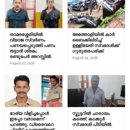
താമരശ്ശേരിയിൽ
അത്തോളിയിൽ കാർ
വ്യാജ സ്വർണം
ബൈക്കിലിടിച്ച്
പണയപ്പെടുത്തി പണം
ഉള്ളിയേരി സ്വദേശിക്ക്
തട്ടാൻ ശ്രമം;
ഗുരുതരപരിക്ക്.
രണ്ടുപേർ അറസ്റ്റിൽ.
August 04, 2026
August 07, 2026
ഭാര്യ വിളിച്ചപ്പോള്‍
സ്കൂട്ടറിൽ ചാരായം
ഇപ്പോ വരാമെന്ന്
കടത്ത്; കാക്കൂർ
പറഞ്ഞു; ഡ്രൈവറെ
സ്വദേശി പിടിയിൽ.