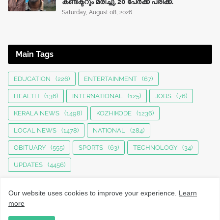
കണ്ടക്ടറും മരിച്ചു, 20 പേർക്ക് പരിക്ക്.
Saturday, August 08, 2026
Main Tags
EDUCATION
(226)
ENTERTAINMENT
(67)
HEALTH
(136)
INTERNATIONAL
(125)
JOBS
(76)
KERALA NEWS
(1498)
KOZHIKODE
(1236)
LOCAL NEWS
(1478)
NATIONAL
(284)
OBITUARY
(555)
SPORTS
(63)
TECHNOLOGY
(34)
UPDATES
(4456)
Our website uses cookies to improve your experience.
Learn
more