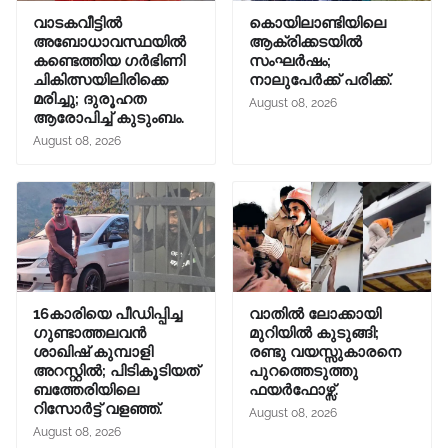
വാടകവീട്ടില്‍
കൊയിലാണ്ടിയിലെ
അബോധാവസ്ഥയില്‍
ആക്രിക്കടയിൽ
കണ്ടെത്തിയ ഗര്‍ഭിണി
സംഘർഷം;
ചികിത്സയിലിരിക്കെ
നാലുപേർക്ക് പരിക്ക്.
മരിച്ചു; ദുരൂഹത
August 08, 2026
ആരോപിച്ച് കുടുംബം.
August 08, 2026
16കാരിയെ പീഡിപ്പിച്ച
വാതിൽ ലോക്കായി
ഗുണ്ടാത്തലവൻ
മുറിയിൽ കുടുങ്ങി;
ശാഖിഷ് കുമ്പാളി
രണ്ടു വയസ്സുകാരനെ
അറസ്റ്റിൽ; പിടികൂടിയത്
പുറത്തെടുത്തു
ബത്തേരിയിലെ
ഫയർഫോഴ്സ്.
റിസോർട്ട് വളഞ്ഞ്.
August 08, 2026
August 08, 2026