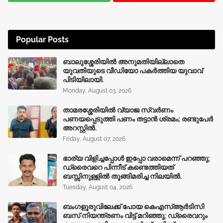
Popular Posts
ബാലുശ്ശേരിയിൽ അനുമതിയില്ലാതെ
യുവതിയുടെ വീഡിയോ പകർത്തിയ യുവാവ്
പിടിയിലായി.
Monday, August 03, 2026
താമരശ്ശേരിയിൽ വ്യാജ സ്വർണം
പണയപ്പെടുത്തി പണം തട്ടാൻ ശ്രമം; രണ്ടുപേർ
അറസ്റ്റിൽ.
Friday, August 07, 2026
ഭാര്യ വിളിച്ചപ്പോള്‍ ഇപ്പോ വരാമെന്ന് പറഞ്ഞു;
ഡ്രൈവറെ പിന്നീട് കണ്ടെത്തിയത്
ബസ്സിനുള്ളില്‍ തൂങ്ങിമരിച്ച നിലയിൽ.
Tuesday, August 04, 2026
ബംഗളൂരുവിലേക്ക് പോയ കെഎസ്ആർടിസി
ബസ് നിയന്ത്രണം വിട്ട് മറിഞ്ഞു; ഡ്രൈവറും