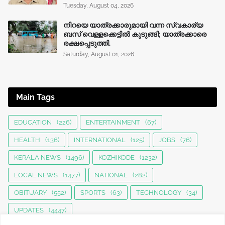
Tuesday, August 04, 2026
നിറയെ യാത്രക്കാരുമായി വന്ന സ്വകാര്യ
ബസ് വെള്ളക്കെട്ടിൽ കുടുങ്ങി; യാത്രക്കാരെ
രക്ഷപ്പെടുത്തി.
Saturday, August 01, 2026
Main Tags
EDUCATION
(226)
ENTERTAINMENT
(67)
HEALTH
(136)
INTERNATIONAL
(125)
JOBS
(76)
KERALA NEWS
(1496)
KOZHIKODE
(1232)
LOCAL NEWS
(1477)
NATIONAL
(282)
OBITUARY
(552)
SPORTS
(63)
TECHNOLOGY
(34)
UPDATES
(4447)