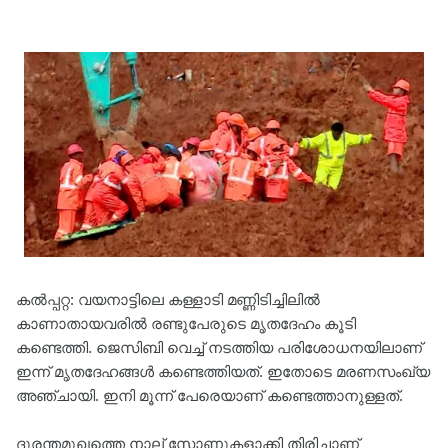
കൽപ്പറ്റ: വയനാട്ടിലെ കള്ളാടി മണ്ണിടിച്ചിലില്‍
കാണാതായവരില്‍ രണ്ടുപേരുടെ മൃതദേഹം കൂടി
കണ്ടെത്തി. ജെസിബി വെച്ച് നടത്തിയ പരിശോധനയിലാണ്
ഇന്ന് മൃതദേഹങ്ങള്‍ കണ്ടെത്തിയത്. ഇതോടെ മരണസംഖ്യ
അഞ്ചായി. ഇനി മൂന്ന് പേരെയാണ് കണ്ടെത്താനുള്ളത്.
ദുരന്തമുഖത്തെ നാല് സോണുകളാക്കി തിരിച്ചാണ്