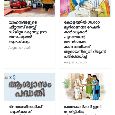
വാഹനങ്ങളുടെ
കേരളത്തിൽ 86,000
ഫിറ്റ്‌നസ് ടെസ്റ്റ്
മുൻഗണനാ റേഷൻ
ഡിജിറ്റലാകുന്നു; ഈ
കാർഡുകാർ
മാസം മുതൽ
പുറത്തേക്ക്;
ആരംഭിക്കും
അനർഹരെ
കണ്ടെത്തിയത്
August 07, 2026
ആദായനികുതി റിട്ടേൺ
പരിശോധിച്ച്.
August 06, 2026
ഭിന്നശേഷിക്കാർക്ക്
ക്ഷേമപെൻഷൻ ഇനി
‘ആശ്വാസം’
നേരിട്ടില്ല;