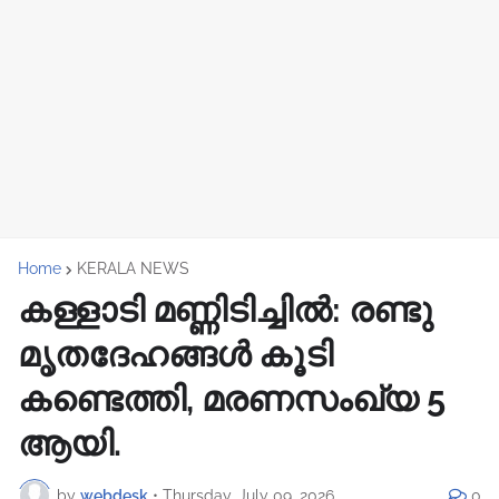
Home
KERALA NEWS
കള്ളാടി മണ്ണിടിച്ചിൽ: രണ്ടു
മൃതദേഹങ്ങൾ കൂടി
കണ്ടെത്തി, മരണസംഖ്യ 5
ആയി.
by
webdesk
•
Thursday, July 09, 2026
0