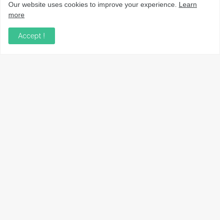
Our website uses cookies to improve your experience.
Learn
more
Accept !
നാട്ടുവാർത്തകൾ, തൊഴിൽ, വിദ്യാഭ്യാസം, വാണിജ്യം,
ടെക്നോളജി സംബന്ധമായ വാർത്തകൾ, പൊതു/ഗവൺമെൻ്റ്
അറിയിപ്പുകൾ, വിനോദം എന്നിവയും മറ്റും ഉൾക്കൊള്ളുന്ന,
വൈവിധ്യമാർന്നതും വിശ്വസനീയവുമായ
വാർത്തകൾക്കായുള്ള നിങ്ങളുടെ ഉറവിടം.
Copyright ©
2026
VarthaLink
Home
About Us
Contact Us
Privacy policy