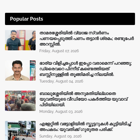
Popular Posts
താമരശ്ശേരിയിൽ വ്യാജ സ്വർണം
പണയപ്പെടുത്തി പണം തട്ടാൻ ശ്രമം; രണ്ടുപേർ
അറസ്റ്റിൽ.
Friday, August 07, 2026
ഭാര്യ വിളിച്ചപ്പോള്‍ ഇപ്പോ വരാമെന്ന് പറഞ്ഞു;
ഡ്രൈവറെ പിന്നീട് കണ്ടെത്തിയത്
ബസ്സിനുള്ളില്‍ തൂങ്ങിമരിച്ച നിലയിൽ.
Tuesday, August 04, 2026
ബാലുശ്ശേരിയിൽ അനുമതിയില്ലാതെ
യുവതിയുടെ വീഡിയോ പകർത്തിയ യുവാവ്
പിടിയിലായി.
Monday, August 03, 2026
എളേറ്റിൽ വട്ടോളിയിൽ സ്കൂട്ടറുകൾ കൂട്ടിയിടിച്ച്
അപകടം: യുവതിക്ക് ഗുരുതര പരിക്ക്.
Sunday, August 09, 2026