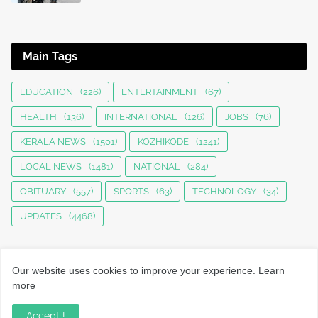
Main Tags
EDUCATION
(226)
ENTERTAINMENT
(67)
HEALTH
(136)
INTERNATIONAL
(126)
JOBS
(76)
KERALA NEWS
(1501)
KOZHIKODE
(1241)
LOCAL NEWS
(1481)
NATIONAL
(284)
OBITUARY
(557)
SPORTS
(63)
TECHNOLOGY
(34)
UPDATES
(4468)
Our website uses cookies to improve your experience.
Learn
more
Accept !
നാട്ടുവാർത്തകൾ, തൊഴിൽ, വിദ്യാഭ്യാസം, വാണിജ്യം,