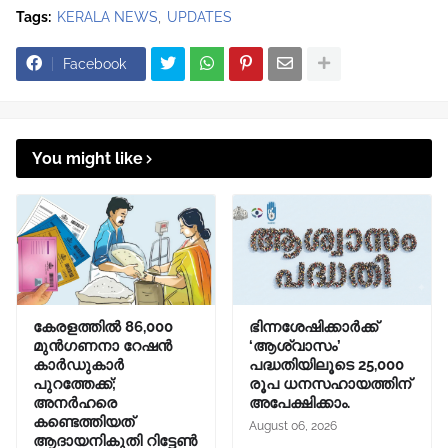
Tags:
KERALA NEWS
UPDATES
Facebook
You might like
കേരളത്തിൽ 86,000
ഭിന്നശേഷിക്കാർക്ക്
മുൻഗണനാ റേഷൻ
‘ആശ്വാസം’
കാർഡുകാർ
പദ്ധതിയിലൂടെ 25,000
പുറത്തേക്ക്;
രൂപ ധനസഹായത്തിന്
അനർഹരെ
അപേക്ഷിക്കാം.
കണ്ടെത്തിയത്
August 06, 2026
ആദായനികുതി റിട്ടേൺ