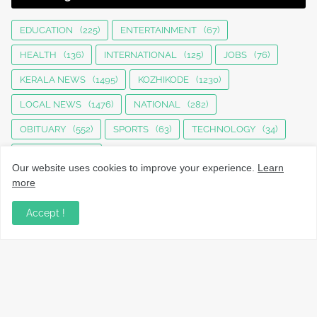
EDUCATION
(225)
ENTERTAINMENT
(67)
HEALTH
(136)
INTERNATIONAL
(125)
JOBS
(76)
KERALA NEWS
(1495)
KOZHIKODE
(1230)
LOCAL NEWS
(1476)
NATIONAL
(282)
OBITUARY
(552)
SPORTS
(63)
TECHNOLOGY
(34)
UPDATES
(4442)
Our website uses cookies to improve your experience.
Learn
more
Accept !
നാട്ടുവാർത്തകൾ, തൊഴിൽ, വിദ്യാഭ്യാസം, വാണിജ്യം,
ടെക്നോളജി സംബന്ധമായ വാർത്തകൾ, പൊതു/ഗവൺമെൻ്റ്
അറിയിപ്പുകൾ, വിനോദം എന്നിവയും മറ്റും ഉൾക്കൊള്ളുന്ന,
വൈവിധ്യമാർന്നതും വിശ്വസനീയവുമായ
വാർത്തകൾക്കായുള്ള നിങ്ങളുടെ ഉറവിടം.