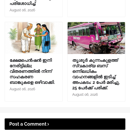
പരിശോധിച്ച്.
August 06, 2026
ക്ഷേമപെൻഷൻ ഇനി
തൃശൂർ കുന്നംകുളത്ത്
നേരിട്ടില്ല;
സ്വകാര്യ ബസ്
വിതരണത്തിൽ നിന്ന്
ഒന്നിലധികം
സഹകരണ
വാഹനങ്ങളിൽ ഇടിച്ച്
ബാങ്കുകളെ ഒഴിവാക്കി.
അപകടം: 2 പേർ മരിച്ചു,
25 പേർക്ക് പരിക്ക്.
August 06, 2026
August 06, 2026
Post a Comment