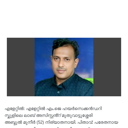
എളേറ്റിൽ: എളേറ്റിൽ എം.ജെ ഹയർസെക്കൻഡറി
സ്കൂളിലെ ലാബ് അസിസ്റ്റൻ്റ് മുതുവാട്ടുശ്ശേരി
അബ്ദുൽ മുനീർ (52) നിര്യാതനായി. പിതാവ്: പരേതനായ