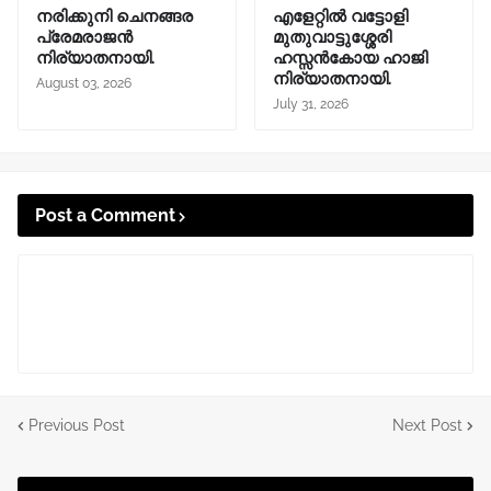
നരിക്കുനി ചെനങ്ങര
എളേറ്റിൽ വട്ടോളി
പ്രേമരാജൻ
മുതുവാട്ടുശ്ശേരി
നിര്യാതനായി.
ഹസ്സൻകോയ ഹാജി
നിര്യാതനായി.
August 03, 2026
July 31, 2026
Post a Comment
Previous Post
Next Post