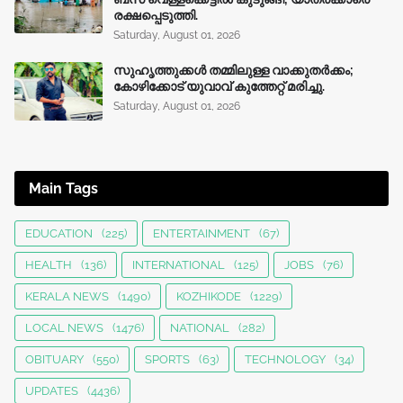
രക്ഷപ്പെടുത്തി.
Saturday, August 01, 2026
സുഹൃത്തുക്കൾ തമ്മിലുള്ള വാക്കുതർക്കം;
കോഴിക്കോട് യുവാവ് കുത്തേറ്റ് മരിച്ചു.
Saturday, August 01, 2026
Main Tags
EDUCATION
(225)
ENTERTAINMENT
(67)
HEALTH
(136)
INTERNATIONAL
(125)
JOBS
(76)
KERALA NEWS
(1490)
KOZHIKODE
(1229)
LOCAL NEWS
(1476)
NATIONAL
(282)
OBITUARY
(550)
SPORTS
(63)
TECHNOLOGY
(34)
UPDATES
(4436)