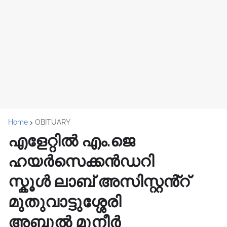
Home
OBITUARY
എളേറ്റിൽ എം.ജെ
ഹയർസെക്കൻഡറി
സ്കൂൾ ലാബ് അസിസ്റ്റൻ്റ്
മുതുവാട്ടുശ്ശേരി
അബ്ദുൽ മുനീർ