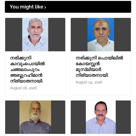
You might like
നരിക്കുനി
നരിക്കുനി പൊയിലിൽ
കാവുംപൊയിൽ
കോയസ്സൻ
ചങ്ങലാംപുറം
മുസ്ലിയാർ
അബ്ദുറഹിമാൻ
നിര്യാതനായി.
നിര്യാതനായി.
August 04, 2026
August 06, 2026