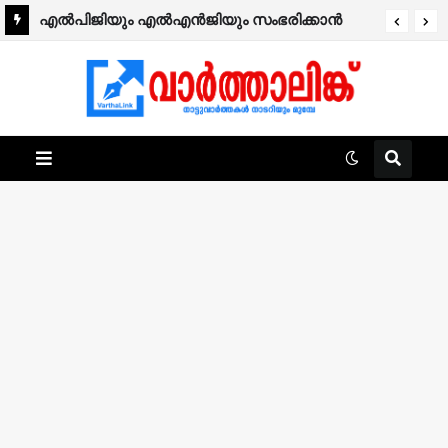
എൽപിജിയും എൽഎൻജിയും സംഭരിക്കാൻ
കേന്ദ്രത്തിന്റെ നീക്കം; പാചകവാതകത്തിന്
പുതിയ സെസ് വന്നേക്കും.