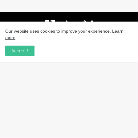
Our website uses cookies to improve your experience.
Learn
more
നാട്ടുവാർത്തകൾ, തൊഴിൽ, വിദ്യാഭ്യാസം, വാണിജ്യം,
ടെക്നോളജി സംബന്ധമായ വാർത്തകൾ, പൊതു/ഗവൺമെൻ്റ്
Accept !
അറിയിപ്പുകൾ, വിനോദം എന്നിവയും മറ്റും ഉൾക്കൊള്ളുന്ന,
വൈവിധ്യമാർന്നതും വിശ്വസനീയവുമായ
വാർത്തകൾക്കായുള്ള നിങ്ങളുടെ ഉറവിടം.
Copyright ©
2026
VarthaLink