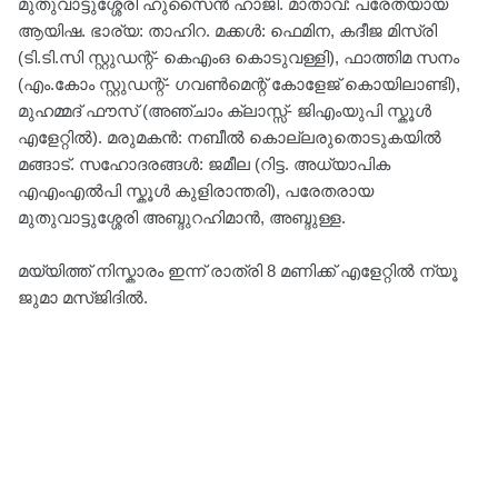
മുതുവാട്ടുശ്ശേരി ഹുസൈൻ ഹാജി. മാതാവ്: പരേതയായ
ആയിഷ. ഭാര്യ: താഹിറ. മക്കൾ: ഫെമിന, കദീജ മിസ്‌രി
(ടി.ടി.സി സ്റ്റുഡന്റ്- കെഎംഒ കൊടുവള്ളി), ഫാത്തിമ സനം
(എം.കോം സ്റ്റുഡന്റ്- ഗവൺമെന്റ് കോളേജ് കൊയിലാണ്ടി),
മുഹമ്മദ്‌ ഫൗസ് (അഞ്ചാം ക്ലാസ്സ്‌- ജിഎംയുപി സ്കൂൾ
എളേറ്റിൽ). മരുമകൻ: നബീൽ കൊല്ലരുതൊടുകയിൽ
മങ്ങാട്. സഹോദരങ്ങൾ: ജമീല (റിട്ട. അധ്യാപിക
എഎംഎൽപി സ്കൂൾ കുളിരാന്തരി), പരേതരായ
മുതുവാട്ടുശ്ശേരി അബ്ദുറഹിമാൻ, അബ്ദുള്ള.
മയ്യിത്ത് നിസ്കാരം ഇന്ന് രാത്രി 8 മണിക്ക് എളേറ്റിൽ ന്യൂ
ജുമാ മസ്ജിദിൽ.