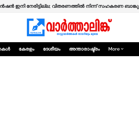
ൻഷൻ ഇനി നേരിട്ടില്ല; വിതരണത്തിൽ നിന്ന് സഹകരണ ബാങ്കുക
്തകൾ
കേരളം
ദേശീയം
അന്താരാഷ്ട്രം
More