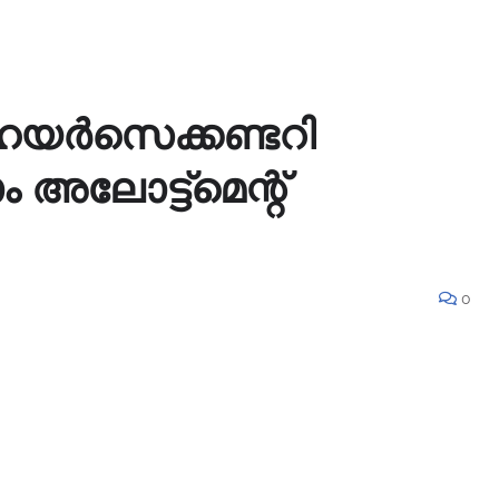
യർസെക്കണ്ടറി
 അലോട്ട്മെന്റ്
0