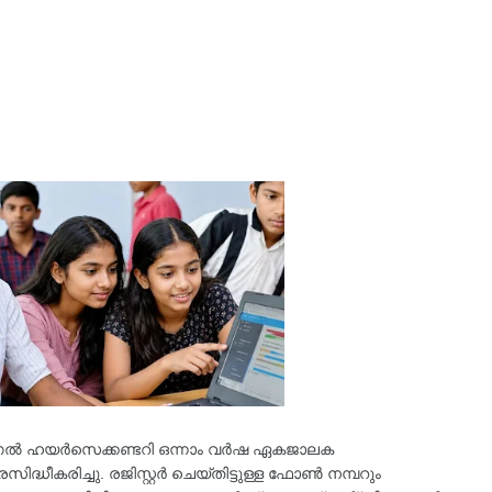
ണൽ ഹയർസെക്കണ്ടറി ഒന്നാം വർഷ ഏകജാലക
ിദ്ധീകരിച്ചു. രജിസ്റ്റർ ചെയ്തിട്ടുള്ള ഫോൺ നമ്പറും