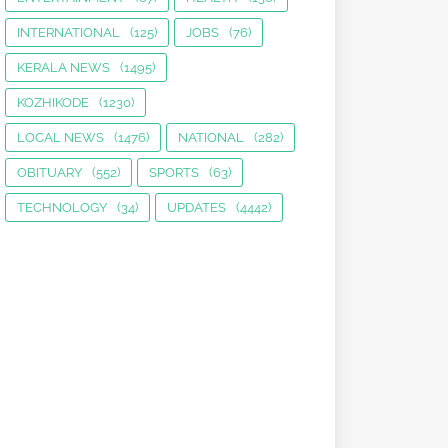
INTERNATIONAL
(125)
JOBS
(76)
KERALA NEWS
(1495)
KOZHIKODE
(1230)
LOCAL NEWS
(1476)
NATIONAL
(282)
OBITUARY
(552)
SPORTS
(63)
TECHNOLOGY
(34)
UPDATES
(4442)