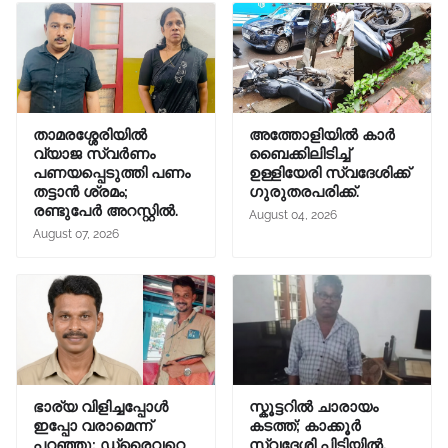
താമരശ്ശേരിയിൽ
അത്തോളിയിൽ കാർ
വ്യാജ സ്വർണം
ബൈക്കിലിടിച്ച്
പണയപ്പെടുത്തി പണം
ഉള്ളിയേരി സ്വദേശിക്ക്
തട്ടാൻ ശ്രമം;
ഗുരുതരപരിക്ക്.
രണ്ടുപേർ അറസ്റ്റിൽ.
August 04, 2026
August 07, 2026
ഭാര്യ വിളിച്ചപ്പോള്‍
സ്കൂട്ടറിൽ ചാരായം
ഇപ്പോ വരാമെന്ന്
കടത്ത്; കാക്കൂർ
പറഞ്ഞു; ഡ്രൈവറെ
സ്വദേശി പിടിയിൽ.