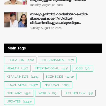
Tuesday, August 04, 2026
ബാലുശ്ശേരിയിൽ റാഗിങിൻ്റെ പേരിൽ
ഭിന്നശേഷിക്കാരന് സീനിയർ
വിദ്യാർത്ഥികളുടെ ക്രൂരമര്‍ദ്ദനം.
Sunday, August 02, 2026
Main Tags
EDUCATION
(226)
ENTERTAINMENT
(67)
HEALTH
(136)
INTERNATIONAL
(125)
JOBS
(76)
KERALA NEWS
(1497)
KOZHIKODE
(1232)
LOCAL NEWS
(1477)
NATIONAL
(283)
OBITUARY
(552)
SPORTS
(63)
TECHNOLOGY
(34)
UPDATES
(4449)