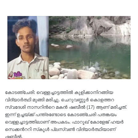
കോടഞ്ചേരി: വെള്ളച്ചാട്ടത്തില്‍ കുളിക്കാനിറങ്ങിയ
വിദ്യാർത്ഥി മുങ്ങി മരിച്ചു. ചെറുവണ്ണൂര്‍ കൊളത്തറ
സ്വദേശി നാസറിന്‍റെ മകന്‍ ഷബീല്‍ (17) ആണ് മരിച്ചത്.
ഇന്ന് ഉച്ചയ്ക്ക് പന്ത്രണ്ടോടെ കോടഞ്ചേരി പതങ്കയം
വെള്ളച്ചാട്ടത്തിലാണ് അപകടം. ഫാറൂഖ് കോളേജ് ഹയര്‍
സെക്കന്‍ററി സ്‌കൂള്‍ പ്ലസ്‌വൺ വിദ്യാര്‍ത്ഥിയാണ്
ഷബീൽ.