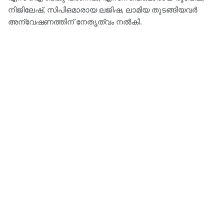
നിജിലേഷ്, സിപിഒമാരായ ലജിഷ, ലാമിയ തുടങ്ങിയവർ
അന്വേഷണത്തിന് നേതൃത്വം നൽകി.