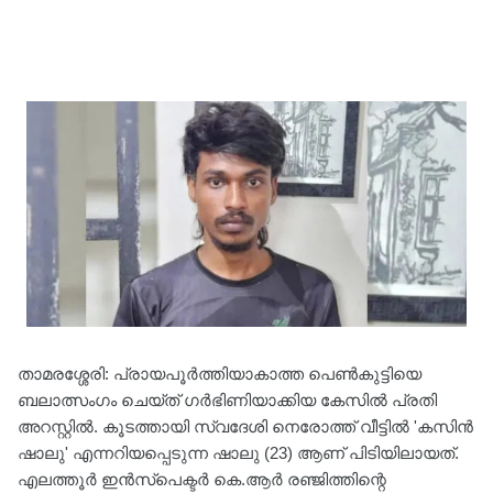
താമരശ്ശേരി: പ്രായപൂർത്തിയാകാത്ത പെൺകുട്ടിയെ
ബലാത്സംഗം ചെയ്ത് ഗർഭിണിയാക്കിയ കേസിൽ പ്രതി
അറസ്റ്റിൽ. കൂടത്തായി സ്വദേശി നെരോത്ത് വീട്ടിൽ 'കസിൻ
ഷാലു' എന്നറിയപ്പെടുന്ന ഷാലു (23) ആണ് പിടിയിലായത്.
എലത്തൂർ ഇൻസ്പെക്ടർ കെ.ആർ രഞ്ജിത്തിന്റെ