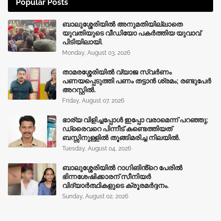
Popular Posts
ബാലുശ്ശേരിയിൽ അനുമതിയില്ലാതെ
യുവതിയുടെ വീഡിയോ പകർത്തിയ യുവാവ്
പിടിയിലായി.
Monday, August 03, 2026
താമരശ്ശേരിയിൽ വ്യാജ സ്വർണം
പണയപ്പെടുത്തി പണം തട്ടാൻ ശ്രമം; രണ്ടുപേർ
അറസ്റ്റിൽ.
Friday, August 07, 2026
ഭാര്യ വിളിച്ചപ്പോള്‍ ഇപ്പോ വരാമെന്ന് പറഞ്ഞു;
ഡ്രൈവറെ പിന്നീട് കണ്ടെത്തിയത്
ബസ്സിനുള്ളില്‍ തൂങ്ങിമരിച്ച നിലയിൽ.
Tuesday, August 04, 2026
ബാലുശ്ശേരിയിൽ റാഗിങിൻ്റെ പേരിൽ
ഭിന്നശേഷിക്കാരന് സീനിയർ
വിദ്യാർത്ഥികളുടെ ക്രൂരമര്‍ദ്ദനം.
Sunday, August 02, 2026