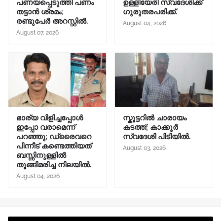
പണയപ്പെടുത്തി പണം
ഉള്ളിയേരി സ്വദേശിക്ക്
തട്ടാൻ ശ്രമം;
ഗുരുതരപരിക്ക്.
രണ്ടുപേർ അറസ്റ്റിൽ.
August 04, 2026
August 07, 2026
ഭാര്യ വിളിച്ചപ്പോള്‍
സ്കൂട്ടറിൽ ചാരായം
ഇപ്പോ വരാമെന്ന്
കടത്ത്; കാക്കൂർ
പറഞ്ഞു; ഡ്രൈവറെ
സ്വദേശി പിടിയിൽ.
പിന്നീട് കണ്ടെത്തിയത്
August 03, 2026
ബസ്സിനുള്ളില്‍
തൂങ്ങിമരിച്ച നിലയിൽ.
August 04, 2026