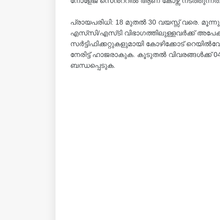
നോളേജ് സെൻ്ററിൽ ആണ് കോഴ്സ് നടത്തുന്നത
പ്രായപരിധി: 18 മുതൽ 30 വയസ്സ് വരെ. മൂന്
എസ്‌സി/എസ്‌ടി വിഭാഗത്തിലുള്ളവർക്ക് അപേക
സർട്ടിഫിക്കറ്റുകളുമായി കോഴിക്കോട് റെയിൽ
നേരിട്ട് ഹാജരാകുക. കൂടുതൽ വിവരങ്ങൾക്ക്
ബന്ധപ്പെടുക.