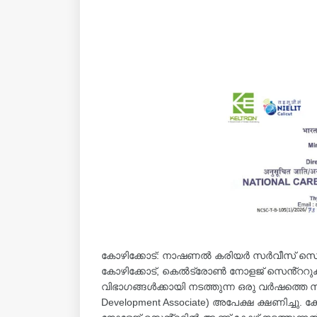
കോഴിക്കോട്: നാഷണൽ കരിയർ സർവീസ് സെ
കോഴിക്കോട്, കെൽട്രോൺ നോളജ് സെൻ്ററുകൾ
വിഭാഗങ്ങൾക്കായി നടത്തുന്ന ഒരു വർഷത്തെ സൗ
Development Associate) അപേക്ഷ ക്ഷണിച്ച