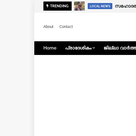
സഹോദരിയ
അര്‍ജുന്
TRENDING
KERALA NEWS
LOCAL NEWS
About
Contact
Home
പ്രാദേശികം
ജില്ലാ വാർത