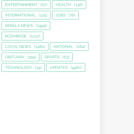
ENTERTAINMENT
(67)
HEALTH
(136)
INTERNATIONAL
(125)
JOBS
(76)
KERALA NEWS
(1499)
KOZHIKODE
(1237)
LOCAL NEWS
(1480)
NATIONAL
(284)
OBITUARY
(555)
SPORTS
(63)
TECHNOLOGY
(34)
UPDATES
(4460)