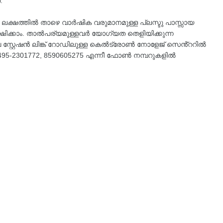
്.
നു ലക്ഷത്തിൽ താഴെ വാർഷിക വരുമാനമുള്ള പ്ലസ്ടു പാസ്സായ
്ഷിക്കാം. താൽപര്യമുള്ളവർ യോഗ്യത തെളിയിക്കുന്ന
വേ സ്റ്റേഷൻ ലിങ്ക് റോഡിലുള്ള കെൽട്രോൺ നോളേജ് സെൻ്ററിൽ
 0495-2301772, 8590605275 എന്നീ ഫോൺ നമ്പറുകളിൽ