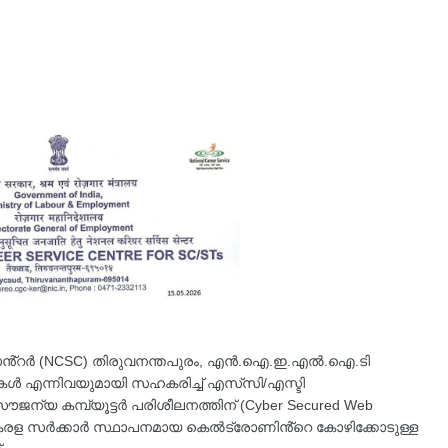
ൻ്റർ (NCSC) തിരുവനന്തപുരം, എൻ.ഐ.ഇ.എൽ.ഐ.ടി
 എന്നിവയുമായി സഹകരിച്ച് എസ്‌സി/എസ്ടി
ജന്യ കമ്പ്യൂട്ടർ പരിശീലനത്തിന് (Cyber Secured Web
ു. കേരള സർക്കാർ സ്ഥാപനമായ കെൽട്രോണിൻ്റെ കോഴിക്കോടുള്ള