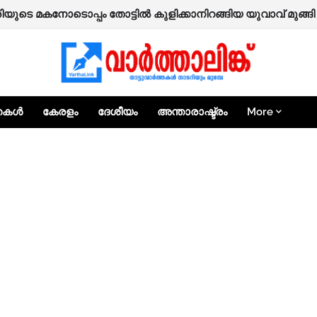
ുടെ മകനോടൊപ്പം തോട്ടിൽ കുളിക്കാനിറങ്ങിയ യുവാവ് മുങ്ങി മ
‍ ആയങ്കി റിമാന്‍ഡില്‍; ഉടന്‍ തലശ്ശേരി ജയിലിലേക്ക് മാറ്റും.
്തകൾ
കേരളം
ദേശീയം
അന്താരാഷ്ട്രം
More