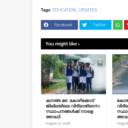
Tags:
EDUCATION
UPDATES
Facebook
Twitter
You might like
കനത്ത മഴ; കോഴിക്കോട്
കോഴി
ജില്ലയിലെ വിദ്യാഭ്യാസ
വിദ്
സ്ഥാപനങ്ങൾക്ക് നാളെ
സ്ഥാ
അവധി.
അവധ
August 07, 2026
August