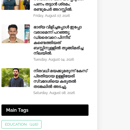
പണം തട്ടാൻ ശ്രമം;
രണ്ടുപേർ അറസ്റ്റിൽ.
Friday, August 07, 2026
ഭാര്യ വിളിച്ചപ്പോള്‍ ഇപ്പോ
വരാമെന്ന് പറഞ്ഞു;
ഡ്രൈവറെ പിന്നീട്
കണ്ടെത്തിയത്
ബസ്സിനുള്ളില്‍ തൂങ്ങിമരിച്ച
നിലയിൽ.
Tuesday, August 04, 2026
നിരവധി മയക്കുമരുന്ന് കേസ്
പ്രതിയായ ഉള്ളിയേരി
സ്വദേശിയെ കരുതൽ
തടങ്കലിൽ അടച്ചു.
Saturday, August 08, 2026
Main Tags
EDUCATION
(226)