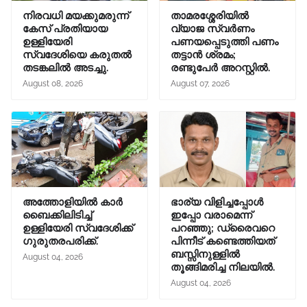
നിരവധി മയക്കുമരുന്ന്
താമരശ്ശേരിയിൽ
കേസ് പ്രതിയായ
വ്യാജ സ്വർണം
ഉള്ളിയേരി
പണയപ്പെടുത്തി പണം
സ്വദേശിയെ കരുതൽ
തട്ടാൻ ശ്രമം;
തടങ്കലിൽ അടച്ചു.
രണ്ടുപേർ അറസ്റ്റിൽ.
August 08, 2026
August 07, 2026
അത്തോളിയിൽ കാർ
ഭാര്യ വിളിച്ചപ്പോള്‍
ബൈക്കിലിടിച്ച്
ഇപ്പോ വരാമെന്ന്
ഉള്ളിയേരി സ്വദേശിക്ക്
പറഞ്ഞു; ഡ്രൈവറെ
ഗുരുതരപരിക്ക്.
പിന്നീട് കണ്ടെത്തിയത്
ബസ്സിനുള്ളില്‍
August 04, 2026
തൂങ്ങിമരിച്ച നിലയിൽ.
August 04, 2026