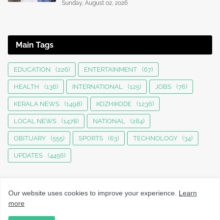
Sunday, August 02, 2026
Main Tags
EDUCATION
(226)
ENTERTAINMENT
(67)
HEALTH
(136)
INTERNATIONAL
(125)
JOBS
(76)
KERALA NEWS
(1498)
KOZHIKODE
(1236)
LOCAL NEWS
(1478)
NATIONAL
(284)
OBITUARY
(555)
SPORTS
(63)
TECHNOLOGY
(34)
UPDATES
(4456)
Our website uses cookies to improve your experience.
Learn
more