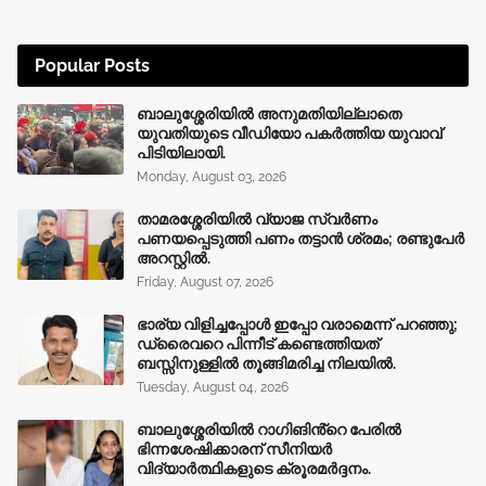
Popular Posts
ബാലുശ്ശേരിയിൽ അനുമതിയില്ലാതെ
യുവതിയുടെ വീഡിയോ പകർത്തിയ യുവാവ്
പിടിയിലായി.
Monday, August 03, 2026
താമരശ്ശേരിയിൽ വ്യാജ സ്വർണം
പണയപ്പെടുത്തി പണം തട്ടാൻ ശ്രമം; രണ്ടുപേർ
അറസ്റ്റിൽ.
Friday, August 07, 2026
ഭാര്യ വിളിച്ചപ്പോള്‍ ഇപ്പോ വരാമെന്ന് പറഞ്ഞു;
ഡ്രൈവറെ പിന്നീട് കണ്ടെത്തിയത്
ബസ്സിനുള്ളില്‍ തൂങ്ങിമരിച്ച നിലയിൽ.
Tuesday, August 04, 2026
ബാലുശ്ശേരിയിൽ റാഗിങിൻ്റെ പേരിൽ
ഭിന്നശേഷിക്കാരന് സീനിയർ
വിദ്യാർത്ഥികളുടെ ക്രൂരമര്‍ദ്ദനം.