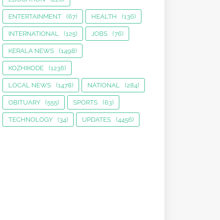
ENTERTAINMENT
(67)
HEALTH
(136)
INTERNATIONAL
(125)
JOBS
(76)
KERALA NEWS
(1498)
KOZHIKODE
(1236)
LOCAL NEWS
(1478)
NATIONAL
(284)
OBITUARY
(555)
SPORTS
(63)
TECHNOLOGY
(34)
UPDATES
(4456)