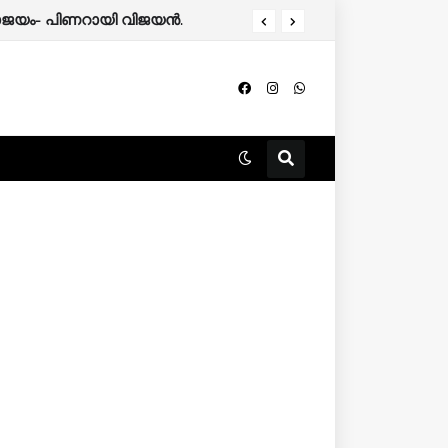
 പരാജയം- പിണറായി വിജയൻ.