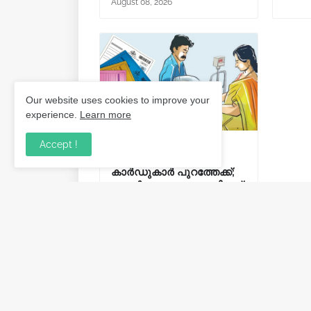
August 08, 2026
Our website uses cookies to improve your
experience.
Learn more
Accept !
കേരളത്തിൽ 86,000
മുൻഗണനാ റേഷൻ
കാർഡുകാർ പുറത്തേക്ക്;
അനർഹരെ കണ്ടെത്തിയത്
ആദായനികുതി റിട്ടേൺ
പരിശോധിച്ച്.
August 06, 2026
Post a Comment