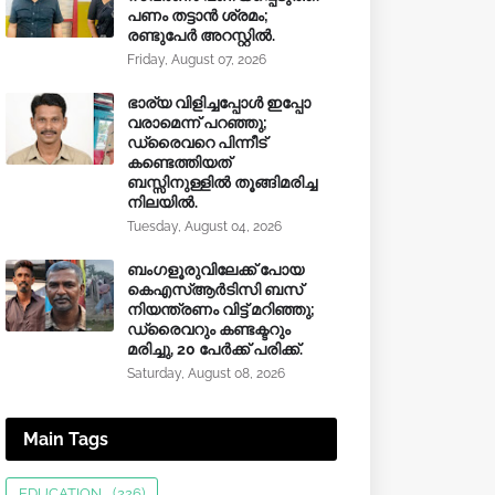
പണം തട്ടാൻ ശ്രമം;
രണ്ടുപേർ അറസ്റ്റിൽ.
Friday, August 07, 2026
ഭാര്യ വിളിച്ചപ്പോള്‍ ഇപ്പോ
വരാമെന്ന് പറഞ്ഞു;
ഡ്രൈവറെ പിന്നീട്
കണ്ടെത്തിയത്
ബസ്സിനുള്ളില്‍ തൂങ്ങിമരിച്ച
നിലയിൽ.
Tuesday, August 04, 2026
ബംഗളൂരുവിലേക്ക് പോയ
കെഎസ്ആർടിസി ബസ്
നിയന്ത്രണം വിട്ട് മറിഞ്ഞു;
ഡ്രൈവറും കണ്ടക്ടറും
മരിച്ചു, 20 പേർക്ക് പരിക്ക്.
Saturday, August 08, 2026
Main Tags
EDUCATION
(226)