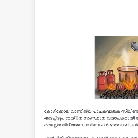
കോഴിക്കോട്: വാണിജ്യ പാചകവാതക സിലിണ്ടറിന
അടച്ചിടും. മേയ് 6ന് സംസ്ഥാന വ്യാപകമായി ഹോ
റെസ്റ്റോറന്‍റ് അസോസിയേഷൻ ഭാരവാഹികൾ അ