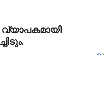
 വ്യാപകമായി
ിടും.
0