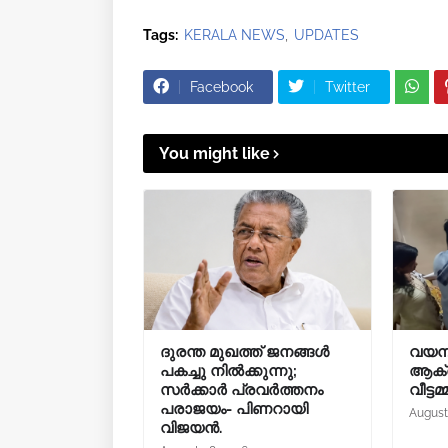
Tags:
KERALA NEWS
UPDATES
Facebook
Twitter
You might like
ദുരന്ത മുഖത്ത് ജനങ്ങൾ
വയനാ
പകച്ചു നിൽക്കുന്നു;
ആക്
സർക്കാർ പ്രവർത്തനം
വീട്ടമ്
പരാജയം- പിണറായി
August
വിജയൻ.