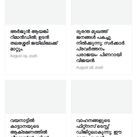
അര്‍ജുന്‍ ആയങ്കി
ദുരന്ത മുഖത്ത്
റിമാന്‍ഡില്‍; ഉടന്‍
ജനങ്ങൾ പകച്ചു
തലശ്ശേരി ജയിലിലേക്ക്
നിൽക്കുന്നു; സർക്കാർ
മാറ്റും.
പ്രവർത്തനം
പരാജയം- പിണറായി
August 09, 2026
വിജയൻ.
August 08, 2026
വയനാട്ടിൽ
വാഹനങ്ങളുടെ
കാട്ടാനയുടെ
ഫിറ്റ്‌നസ് ടെസ്റ്റ്
ആക്രമണത്തിൽ
ഡിജിറ്റലാകുന്നു; ഈ