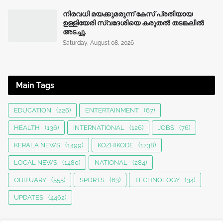
നിരവധി മയക്കുമരുന്ന് കേസ് പ്രതിയായ
ഉള്ളിയേരി സ്വദേശിയെ കരുതൽ തടങ്കലിൽ
അടച്ചു.
Saturday, August 08, 2026
Main Tags
EDUCATION
(226)
ENTERTAINMENT
(67)
HEALTH
(136)
INTERNATIONAL
(126)
JOBS
(76)
KERALA NEWS
(1499)
KOZHIKODE
(1238)
LOCAL NEWS
(1480)
NATIONAL
(284)
OBITUARY
(555)
SPORTS
(63)
TECHNOLOGY
(34)
UPDATES
(4462)