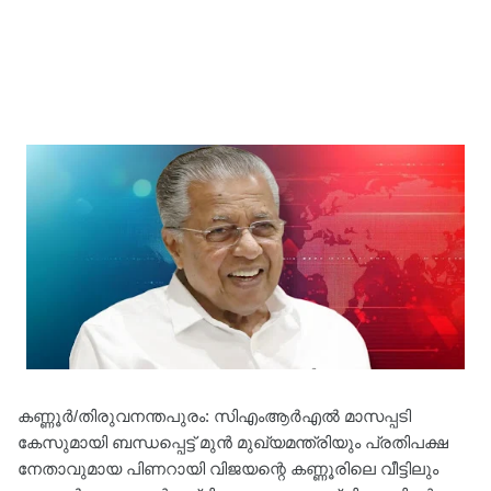
കണ്ണൂർ/തിരുവനന്തപുരം: സിഎംആർഎൽ മാസപ്പടി
കേസുമായി ബന്ധപ്പെട്ട് മുൻ മുഖ്യമന്ത്രിയും പ്രതിപക്ഷ
നേതാവുമായ പിണറായി വിജയന്റെ കണ്ണൂരിലെ വീട്ടിലും