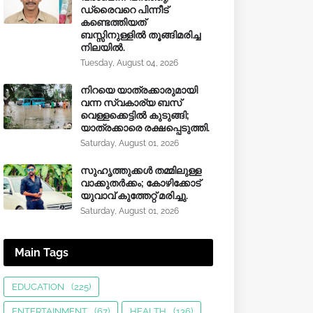
ഡ്രൈവറെ പിന്നീട്
കണ്ടെത്തിയത്
ബസ്സിനുള്ളില്‍ തൂങ്ങിമരിച്ച
നിലയിൽ.
Tuesday, August 04, 2026
നിറയെ യാത്രക്കാരുമായി
വന്ന സ്വകാര്യ ബസ്
വെള്ളക്കെട്ടിൽ കുടുങ്ങി;
യാത്രക്കാരെ രക്ഷപ്പെടുത്തി.
Saturday, August 01, 2026
സുഹൃത്തുക്കൾ തമ്മിലുള്ള
വാക്കുതർക്കം; കോഴിക്കോട്
യുവാവ് കുത്തേറ്റ് മരിച്ചു.
Saturday, August 01, 2026
Main Tags
EDUCATION
(225)
ENTERTAINMENT
(67)
HEALTH
(136)