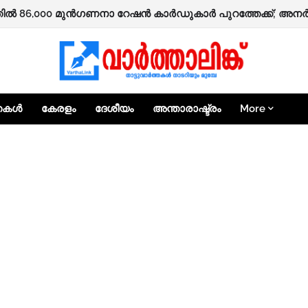
ഷിക്കാർക്ക് ‘ആശ്വാസം’ പദ്ധതിയിലൂടെ 25,000 രൂപ ധനസഹായത്
്തകൾ
കേരളം
ദേശീയം
അന്താരാഷ്ട്രം
More