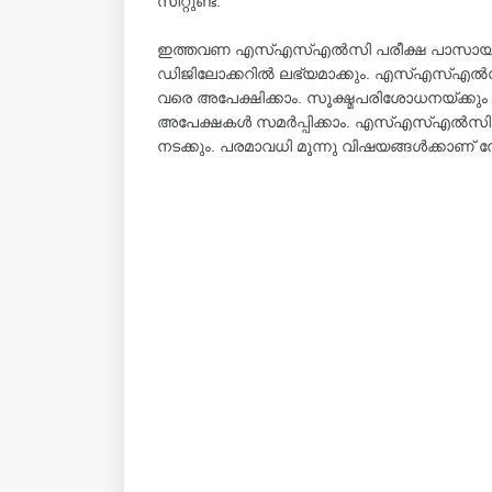
സീറ്റുണ്ട്.
ഇത്തവണ എസ്എസ്എൽസി പരീക്ഷ പാസായവരു
ഡിജിലോക്കറിൽ ലഭ്യമാക്കും. എസ്എസ്എൽസ
വരെ അപേക്ഷിക്കാം. സൂക്ഷ്മപരിശോധനയ്ക്
അപേക്ഷകൾ സമർപ്പിക്കാം. എസ്എസ്എൽസിയി
നടക്കും. പരമാവധി മൂന്നു വിഷയങ്ങൾക്കാണ് സ