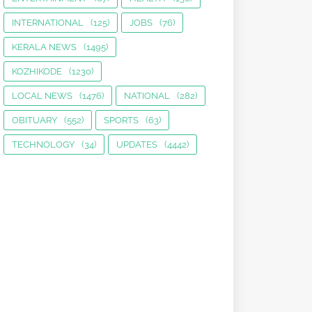
INTERNATIONAL
(125)
JOBS
(76)
KERALA NEWS
(1495)
KOZHIKODE
(1230)
LOCAL NEWS
(1476)
NATIONAL
(282)
OBITUARY
(552)
SPORTS
(63)
TECHNOLOGY
(34)
UPDATES
(4442)