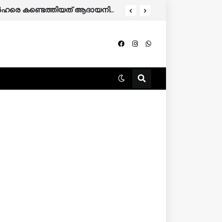
തിന് അപേക്ഷിക്കാം.
കേരളത്തിൽ 86,000 മുൻഗണനാ റേഷൻ കാർഡുകാർ പുറത്തേക്ക്; അനർഹരെ കണ്ടെത്തിയത് ആദായനികുതി റിട്ടേൺ പരിശോധിച്ച്.