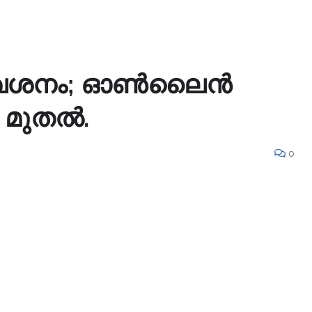
രവേശനം; ഓൺലൈൻ
 മുതൽ.
0