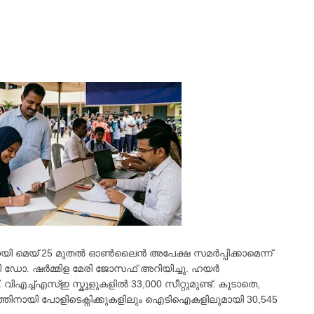
ായി മെയ് 25 മുതൽ ഓൺലൈൻ അപേക്ഷ സമർപ്പിക്കാമെന്ന്
ി ഡോ. ഷർമ്മിള മേരി ജോസഫ് അറിയിച്ചു. ഹയർ
വിഎച്ച്എസ്ഇ സ്കൂളുകളിൽ 33,000 സീറ്റുമുണ്ട്. കൂടാതെ,
നായി പോളിടെക്നിക്കുകളിലും ഐടിഐകളിലുമായി 30,545