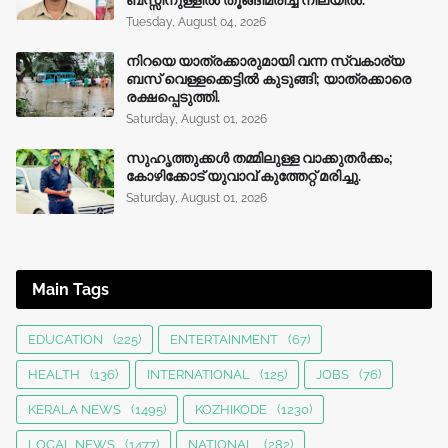
ബസ്സിനുള്ളില്‍ തൂങ്ങിമരിച്ച നിലയിൽ.
Tuesday, August 04, 2026
നിറയെ യാത്രക്കാരുമായി വന്ന സ്വകാര്യ
ബസ് വെള്ളക്കെട്ടിൽ കുടുങ്ങി; യാത്രക്കാരെ
രക്ഷപ്പെടുത്തി.
Saturday, August 01, 2026
സുഹൃത്തുക്കൾ തമ്മിലുള്ള വാക്കുതർക്കം;
കോഴിക്കോട് യുവാവ് കുത്തേറ്റ് മരിച്ചു.
Saturday, August 01, 2026
Main Tags
EDUCATION
(225)
ENTERTAINMENT
(67)
HEALTH
(136)
INTERNATIONAL
(125)
JOBS
(76)
KERALA NEWS
(1495)
KOZHIKODE
(1230)
LOCAL NEWS
(1477)
NATIONAL
(282)