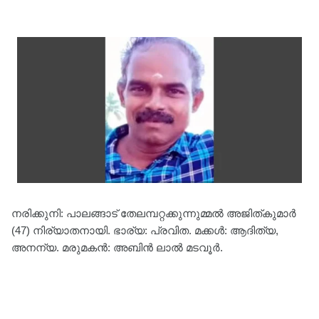
നരിക്കുനി: പാലങ്ങാട് തേലമ്പറ്റക്കുന്നുമ്മൽ അജിത്കുമാർ
(47) നിര്യാതനായി. ഭാര്യ: പ്രവിത. മക്കൾ: ആദിത്യ,
അനന്യ. മരുമകൻ: അബിൻ ലാൽ മടവൂർ.