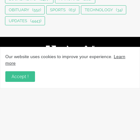
OBITUARY
(552)
SPORTS
(63)
TECHNOLOGY
(34)
UPDATES
(4443)
Our website uses cookies to improve your experience.
Learn
more
നാട്ടുവാർത്തകൾ, തൊഴിൽ, വിദ്യാഭ്യാസം, വാണിജ്യം,
ടെക്നോളജി സംബന്ധമായ വാർത്തകൾ, പൊതു/ഗവൺമെൻ്റ്
Accept !
അറിയിപ്പുകൾ, വിനോദം എന്നിവയും മറ്റും ഉൾക്കൊള്ളുന്ന,
വൈവിധ്യമാർന്നതും വിശ്വസനീയവുമായ
വാർത്തകൾക്കായുള്ള നിങ്ങളുടെ ഉറവിടം.