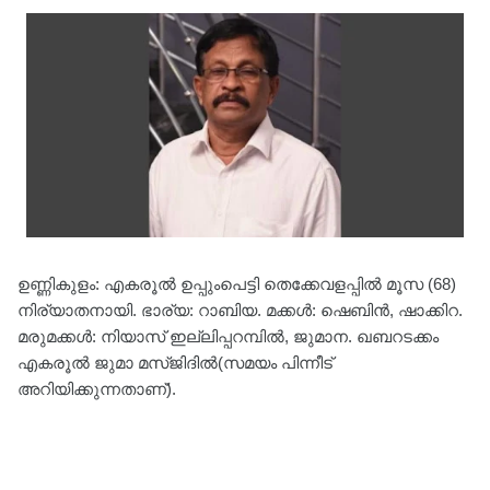
ഉണ്ണികുളം: എകരൂൽ ഉപ്പുംപെട്ടി തെക്കേവളപ്പിൽ മൂസ (68)
നിര്യാതനായി. ഭാര്യ: റാബിയ. മക്കൾ: ഷെബിൻ, ഷാക്കിറ.
മരുമക്കൾ: നിയാസ് ഇല്ലിപ്പറമ്പിൽ, ജുമാന. ഖബറടക്കം
എകരൂൽ ജുമാ മസ്ജിദിൽ(സമയം പിന്നീട്
അറിയിക്കുന്നതാണ്).