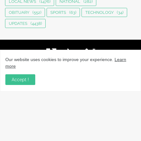
LOCAL NEWS
(1476)
NATIONAL
(282)
OBITUARY
(552)
SPORTS
(63)
TECHNOLOGY
(34)
UPDATES
(4438)
Our website uses cookies to improve your experience.
Learn
more
നാട്ടുവാർത്തകൾ, തൊഴിൽ, വിദ്യാഭ്യാസം, വാണിജ്യം,
ടെക്നോളജി സംബന്ധമായ വാർത്തകൾ, പൊതു/ഗവൺമെൻ്റ്
Accept !
അറിയിപ്പുകൾ, വിനോദം എന്നിവയും മറ്റും ഉൾക്കൊള്ളുന്ന,
വൈവിധ്യമാർന്നതും വിശ്വസനീയവുമായ
വാർത്തകൾക്കായുള്ള നിങ്ങളുടെ ഉറവിടം.