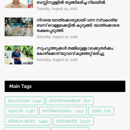
ബസ്സിനുള്ളില്‍ തൂങ്ങിമരിച്ച നിലയിൽ.
Tuesday, August 04, 2026
നിറയെ യാത്രക്കാരുമായി വന്ന സ്വകാര്യ
ബസ് വെള്ളക്കെട്ടിൽ കുടുങ്ങി; യാത്രക്കാരെ
രക്ഷപ്പെടുത്തി.
Saturday, August 01, 2026
സുഹൃത്തുക്കൾ തമ്മിലുള്ള വാക്കുതർക്കം;
കോഴിക്കോട് യുവാവ് കുത്തേറ്റ് മരിച്ചു.
Saturday, August 01, 2026
Main Tags
EDUCATION
(225)
ENTERTAINMENT
(67)
HEALTH
(136)
INTERNATIONAL
(125)
JOBS
(76)
KERALA NEWS
(1491)
KOZHIKODE
(1230)