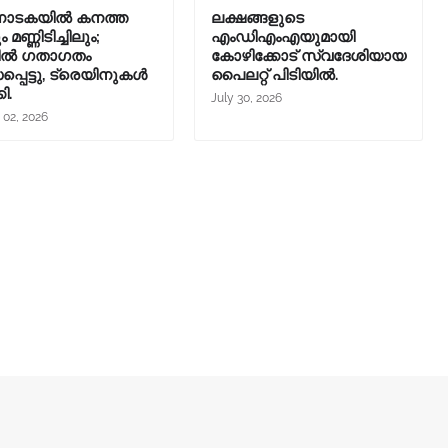
ാടകയിൽ കനത്ത
ലക്ഷങ്ങളുടെ
 മണ്ണിടിച്ചിലും;
എംഡിഎംഎയുമായി
ിൽ ഗതാഗതം
കോഴിക്കോട് സ്വദേശിയായ
്പെട്ടു, ട്രെയിനുകൾ
പൈലറ്റ് പിടിയിൽ.
കി.
July 30, 2026
 02, 2026