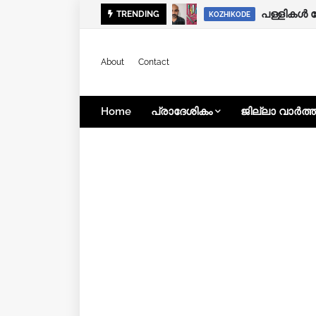
കനത്ത മഴ:
പള്ളികൾ 
TRENDING
KOZHIKODE
KOZHIKODE
About
Contact
Home
പ്രാദേശികം
ജില്ലാ വാർത