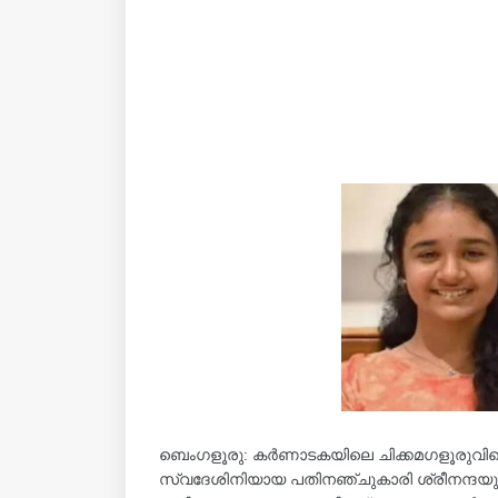
ബെംഗളൂരു: കർണാടകയിലെ ചിക്കമഗളൂരുവിലെ
സ്വദേശിനിയായ പതിനഞ്ചുകാരി ശ്രീനന്ദയുടെ