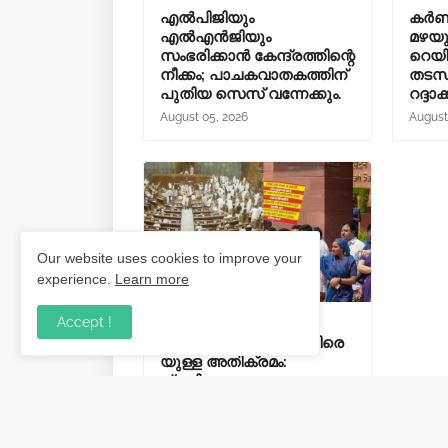
എൽപിജിയും
കർണ
എൽഎൻജിയും
മഴയും
സംഭരിക്കാൻ കേന്ദ്രത്തിന്റെ
റെയ
നീക്കം; പാചകവാതകത്തിന്
തടസപ
പുതിയ സെസ് വന്നേക്കും.
റദ്ദാക്
August 05, 2026
August
Our website uses cookies to improve your
experience.
Learn more
Accept !
നീറ്റ്
പ്രതിഷേധക്കാർക്കെതിരെ
യുള്ള അതിക്രമം:
പ്രതിപക്ഷ
പ്രതിഷേധത്തിൽ
പാർലമെന്റ് സ്തംഭിച്ചു.
July 27, 2026