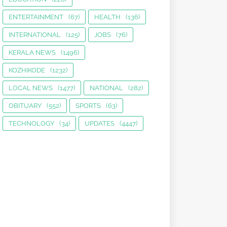
ENTERTAINMENT
(67)
HEALTH
(136)
INTERNATIONAL
(125)
JOBS
(76)
KERALA NEWS
(1496)
KOZHIKODE
(1232)
LOCAL NEWS
(1477)
NATIONAL
(282)
OBITUARY
(552)
SPORTS
(63)
TECHNOLOGY
(34)
UPDATES
(4447)