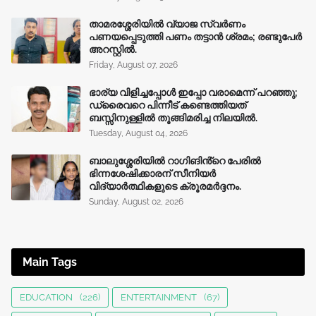
താമരശ്ശേരിയിൽ വ്യാജ സ്വർണം
പണയപ്പെടുത്തി പണം തട്ടാൻ ശ്രമം; രണ്ടുപേർ
അറസ്റ്റിൽ.
Friday, August 07, 2026
ഭാര്യ വിളിച്ചപ്പോള്‍ ഇപ്പോ വരാമെന്ന് പറഞ്ഞു;
ഡ്രൈവറെ പിന്നീട് കണ്ടെത്തിയത്
ബസ്സിനുള്ളില്‍ തൂങ്ങിമരിച്ച നിലയിൽ.
Tuesday, August 04, 2026
ബാലുശ്ശേരിയിൽ റാഗിങിൻ്റെ പേരിൽ
ഭിന്നശേഷിക്കാരന് സീനിയർ
വിദ്യാർത്ഥികളുടെ ക്രൂരമര്‍ദ്ദനം.
Sunday, August 02, 2026
Main Tags
EDUCATION
(226)
ENTERTAINMENT
(67)