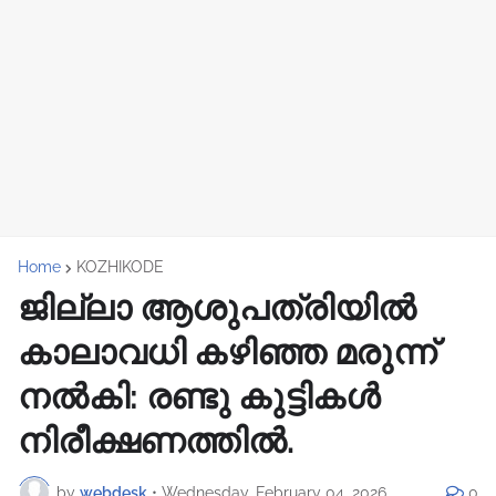
Home
KOZHIKODE
ജില്ലാ ആശുപത്രിയിൽ
കാലാവധി കഴിഞ്ഞ മരുന്ന്
നൽകി: രണ്ടു കുട്ടികൾ
നിരീക്ഷണത്തിൽ.
by
webdesk
•
Wednesday, February 04, 2026
0