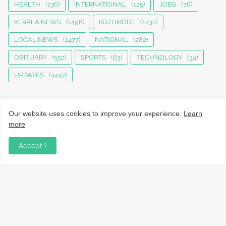
HEALTH
(136)
INTERNATIONAL
(125)
JOBS
(76)
KERALA NEWS
(1496)
KOZHIKODE
(1232)
LOCAL NEWS
(1477)
NATIONAL
(282)
OBITUARY
(552)
SPORTS
(63)
TECHNOLOGY
(34)
UPDATES
(4447)
Our website uses cookies to improve your experience.
Learn
more
Accept !
നാട്ടുവാർത്തകൾ, തൊഴിൽ, വിദ്യാഭ്യാസം, വാണിജ്യം,
ടെക്നോളജി സംബന്ധമായ വാർത്തകൾ, പൊതു/ഗവൺമെൻ്റ്
അറിയിപ്പുകൾ, വിനോദം എന്നിവയും മറ്റും ഉൾക്കൊള്ളുന്ന,
വൈവിധ്യമാർന്നതും വിശ്വസനീയവുമായ
വാർത്തകൾക്കായുള്ള നിങ്ങളുടെ ഉറവിടം.