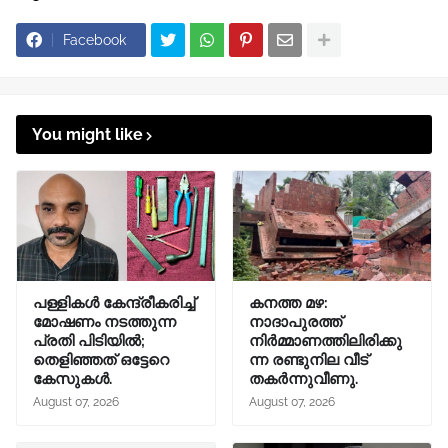
Facebook
You might like
പള്ളികൾ കേന്ദ്രീകരിച്ച്
കനത്ത മഴ:
മോഷണം നടത്തുന്ന
നാദാപുരത്ത്
പ്രതി പിടിയിൽ;
നിർമ്മാണത്തിലിരിക്കു
തെളിഞ്ഞത് ഒട്ടേറെ
ന്ന രണ്ടുനില വീട്
കേസുകൾ.
തകർന്നുവീണു.
August 07, 2026
August 07, 2026